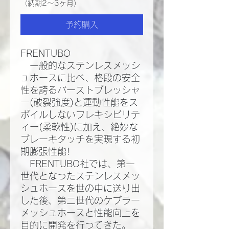
（納期2～3ヶ月）
予約購入
FRENTUBO
一般的なステンレスメッシ
ュホースに比べ、格段の安全
性を誇るバーストプレッシャ
ー(破裂強度)と運動性能をス
ポイルしないフレキシビリテ
ィー(柔軟性)に加え、絶妙な
ブレーキタッチを実現する初
期膨張性能!​
FRENTUBO社では、第一
世代となったステンレスメッ
シュホースを世の中に送り出
した後、第二世代のケブラー
メッシュホースと性能向上を
目的に開発を行ってきた。​