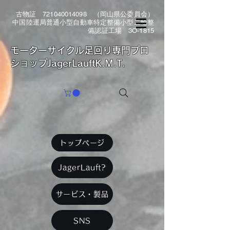
古物証
721040014098
（岡山県公委員会）
中国陸運局普通小型自動車特定整備小型二輪整
備認証工場 3O-1815
​モーターサイクル足回り専門プロ
ショップJagerLauftK.M.T.
トップページ
JagerLauft?
サービス・製品
SNS