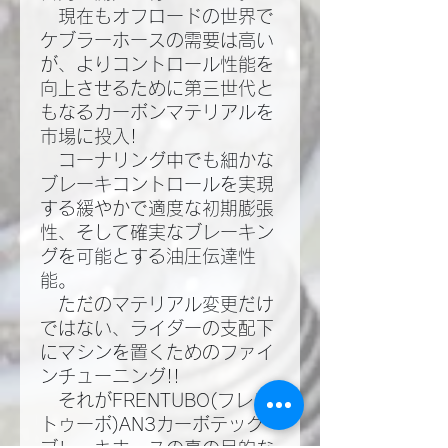
現在もオフロードの世界で
ケブラーホースの需要は高い
が、よりコントロール性能を
向上させるために第三世代と
もなるカーボンマテリアルを
市場に投入!​
コーナリング中でも細かな
ブレーキコントロールを実現
する緩やかで適度な初期膨張
性、そして確実なブレーキン
グを可能とする油圧伝達性
能。​
ただのマテリアル変更だけ
ではない、ライダーの支配下
にマシンを置くためのファイ
ンチューニング!!​
それがFRENTUBO(フレン
トゥーボ)AN3カーボテック