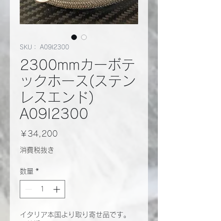
SKU： A09I2300
2300mmカーボテ
ックホース(ステン
レスエンド)
A09I2300
価
￥34,200
格
消費税抜き
数量
*
イタリア本国より取り寄せ品です。