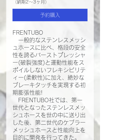
（納期2～3ヶ月）
予約購入
FRENTUBO
一般的なステンレスメッシ
ュホースに比べ、格段の安全
性を誇るバーストプレッシャ
ー(破裂強度)と運動性能をス
ポイルしないフレキシビリテ
ィー(柔軟性)に加え、絶妙な
ブレーキタッチを実現する初
期膨張性能!​
FRENTUBO社では、第一
世代となったステンレスメッ
シュホースを世の中に送り出
した後、第二世代のケブラー
メッシュホースと性能向上を
目的に開発を行ってきた。​