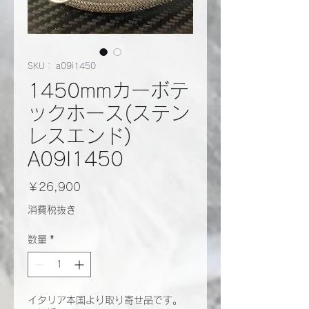
SKU： a09i1450
1450mmカーボテ
ックホース(ステン
レスエンド)
A09I1450
価
￥26,900
格
消費税抜き
数量
*
イタリア本国より取り寄せ品です。