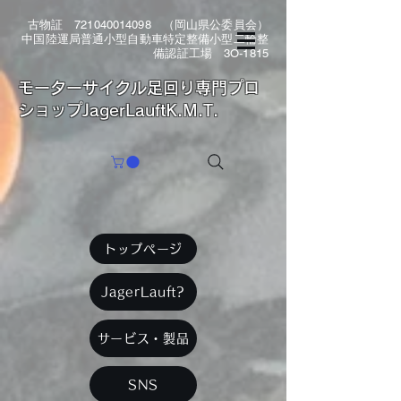
古物証
721040014098
（岡山県公委員会）
中国陸運局普通小型自動車特定整備小型二輪整
備認証工場 3O-1815
​モーターサイクル足回り専門プロ
ショップJagerLauftK.M.T.
トップページ
JagerLauft?
サービス・製品
SNS