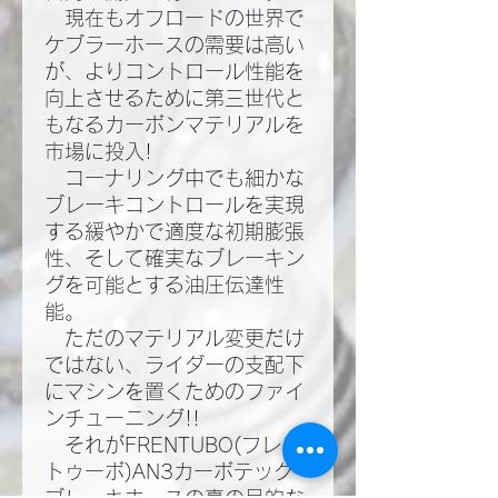
現在もオフロードの世界で
ケブラーホースの需要は高い
が、よりコントロール性能を
向上させるために第三世代と
もなるカーボンマテリアルを
市場に投入!​
コーナリング中でも細かな
ブレーキコントロールを実現
する緩やかで適度な初期膨張
性、そして確実なブレーキン
グを可能とする油圧伝達性
能。​
ただのマテリアル変更だけ
ではない、ライダーの支配下
にマシンを置くためのファイ
ンチューニング!!​
それがFRENTUBO(フレン
トゥーボ)AN3カーボテック