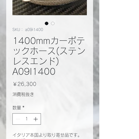
SKU： a09i1400
1400mmカーボテ
ックホース(ステン
レスエンド)
A09I1400
価
￥26,300
格
消費税抜き
数量
*
イタリア本国より取り寄せ品です。