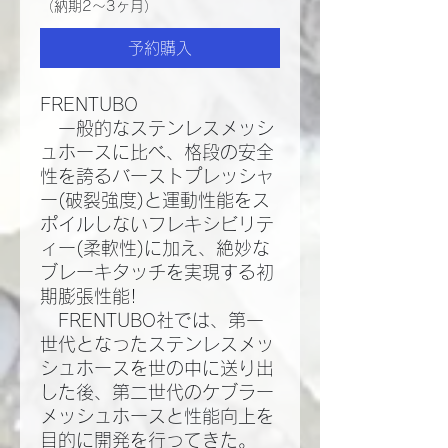
（納期2～3ヶ月）
予約購入
FRENTUBO
一般的なステンレスメッシ
ュホースに比べ、格段の安全
性を誇るバーストプレッシャ
ー(破裂強度)と運動性能をス
ポイルしないフレキシビリテ
ィー(柔軟性)に加え、絶妙な
ブレーキタッチを実現する初
期膨張性能!​
FRENTUBO社では、第一
世代となったステンレスメッ
シュホースを世の中に送り出
した後、第二世代のケブラー
メッシュホースと性能向上を
目的に開発を行ってきた。​