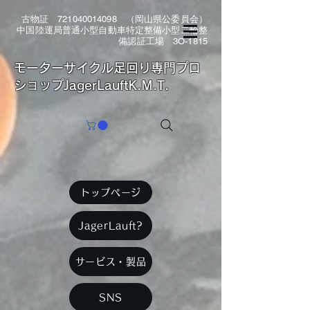
古物証
721040014098
（岡山県公委員会）
中国陸運局普通小型自動車特定整備小型二輪整
備認証工場 3O-1815
​モーターサイクル足回り専門プロ
ショップJagerLauftK.M.T.
トップページ
JagerLauft?
サービス・製品
SNS