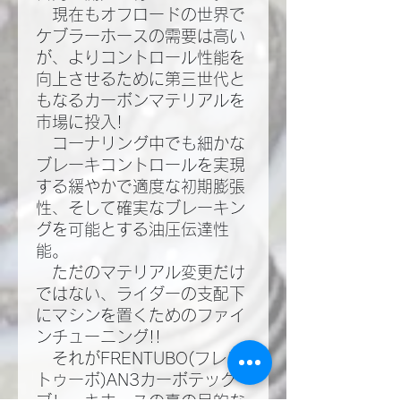
現在もオフロードの世界で
ケブラーホースの需要は高い
が、よりコントロール性能を
向上させるために第三世代と
もなるカーボンマテリアルを
市場に投入!​
コーナリング中でも細かな
ブレーキコントロールを実現
する緩やかで適度な初期膨張
性、そして確実なブレーキン
グを可能とする油圧伝達性
能。​
ただのマテリアル変更だけ
ではない、ライダーの支配下
にマシンを置くためのファイ
ンチューニング!!​
それがFRENTUBO(フレン
トゥーボ)AN3カーボテック