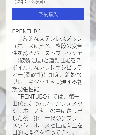
（納期2～3ヶ月）
予約購入
FRENTUBO
一般的なステンレスメッシ
ュホースに比べ、格段の安全
性を誇るバーストプレッシャ
ー(破裂強度)と運動性能をス
ポイルしないフレキシビリテ
ィー(柔軟性)に加え、絶妙な
ブレーキタッチを実現する初
期膨張性能!​
FRENTUBO社では、第一
世代となったステンレスメッ
シュホースを世の中に送り出
した後、第二世代のケブラー
メッシュホースと性能向上を
目的に開発を行ってきた。​