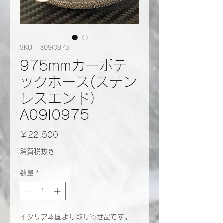
SKU： a09i0975
975mmカーボテ
ックホース(ステン
レスエンド）
A09I0975
価
￥22,500
格
消費税抜き
数量
*
イタリア本国より取り寄せ品です。