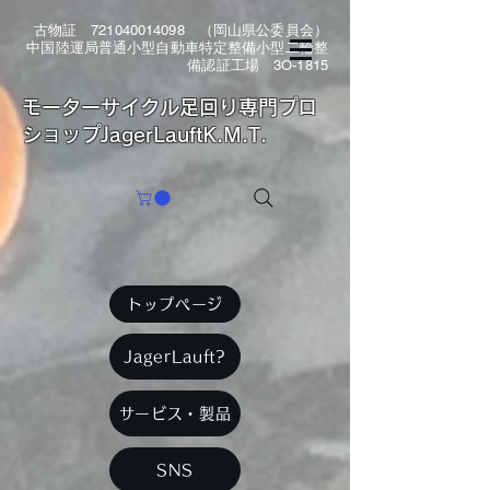
古物証
721040014098
（岡山県公委員会）
中国陸運局普通小型自動車特定整備小型二輪整
備認証工場 3O-1815
​モーターサイクル足回り専門プロ
ショップJagerLauftK.M.T.
トップページ
JagerLauft?
サービス・製品
SNS