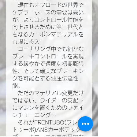
現在もオフロードの世界で
ケブラーホースの需要は高い
が、よりコントロール性能を
向上させるために第三世代と
もなるカーボンマテリアルを
市場に投入!​
コーナリング中でも細かな
ブレーキコントロールを実現
する緩やかで適度な初期膨張
性、そして確実なブレーキン
グを可能とする油圧伝達性
能。​
ただのマテリアル変更だけ
ではない、ライダーの支配下
にマシンを置くためのファイ
ンチューニング!!​
それがFRENTUBO(フレン
トゥーボ)AN3カーボテック