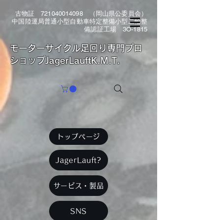
古物証
721040014098
（岡山県公委員会）
中国陸運局普通小型自動車特定整備小型二輪整
備認証工場 3O-1815
​モーターサイクル足回り専門プロ
ショップJagerLauftK.M.T.
トップページ
JagerLauft?
サービス・製品
SNS