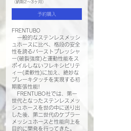
（納期2～3ヶ月）
予約購入
FRENTUBO
一般的なステンレスメッシ
ュホースに比べ、格段の安全
性を誇るバーストプレッシャ
ー(破裂強度)と運動性能をス
ポイルしないフレキシビリテ
ィー(柔軟性)に加え、絶妙な
ブレーキタッチを実現する初
期膨張性能!​
FRENTUBO社では、第一
世代となったステンレスメッ
シュホースを世の中に送り出
した後、第二世代のケブラー
メッシュホースと性能向上を
目的に開発を行ってきた。​