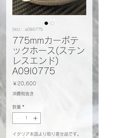
SKU： a09i0775
775mmカーボテ
ックホース(ステン
レスエンド)
A09I0775
価
￥20,600
格
消費税抜き
数量
*
イタリア本国より取り寄せ品です。