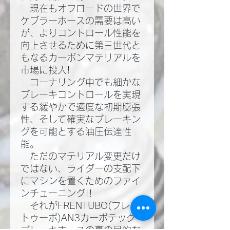
現在もオフロードの世界で
ケブラーホースの需要は高い
が、よりコントロール性能を
向上させるために第三世代と
もなるカーボンマテリアルを
市場に投入!​
コーナリング中でも細かな
ブレーキコントロールを実現
する緩やかで適度な初期膨張
性、そして確実なブレーキン
グを可能とする油圧伝達性
能。​
ただのマテリアル変更だけ
ではない、ライダーの支配下
にマシンを置くためのファイ
ンチューニング!!​
それがFRENTUBO(フレン
トゥーボ)AN3カーボテック