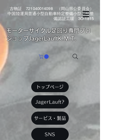
古物証
721040014098
（岡山県公委員会）
中国陸運局普通小型自動車特定整備小型二輪整
備認証工場 3O-1815
​モーターサイクル足回り専門プロ
ショップJagerLauftK.M.T.
トップページ
JagerLauft?
サービス・製品
SNS