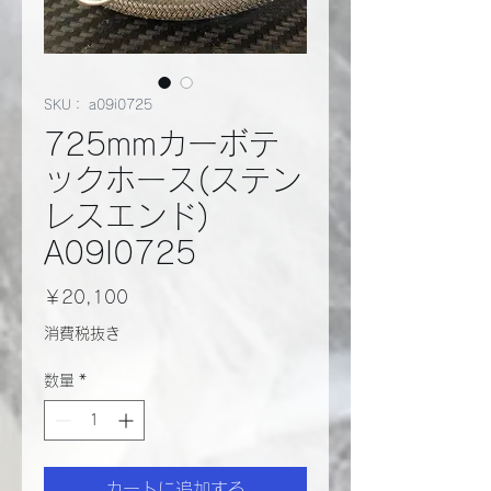
SKU： a09i0725
725mmカーボテ
ックホース(ステン
レスエンド)
A09I0725
価
￥20,100
格
消費税抜き
数量
*
カートに追加する