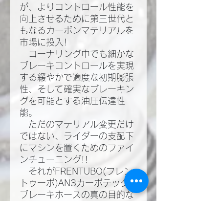
が、よりコントロール性能を
向上させるために第三世代と
もなるカーボンマテリアルを
市場に投入!​
コーナリング中でも細かな
ブレーキコントロールを実現
する緩やかで適度な初期膨張
性、そして確実なブレーキン
グを可能とする油圧伝達性
能。​
ただのマテリアル変更だけ
ではない、ライダーの支配下
にマシンを置くためのファイ
ンチューニング!!​
それがFRENTUBO(フレン
トゥーボ)AN3カーボテック
ブレーキホースの真の目的な
のだ!