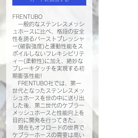
FRENTUBO
一般的なステンレスメッシ
ュホースに比べ、格段の安全
性を誇るバーストプレッシャ
ー(破裂強度)と運動性能をス
ポイルしないフレキシビリテ
ィー(柔軟性)に加え、絶妙な
ブレーキタッチを実現する初
期膨張性能!​
FRENTUBO社では、第一
世代となったステンレスメッ
シュホースを世の中に送り出
した後、第二世代のケブラー
メッシュホースと性能向上を
目的に開発を行ってきた。​
現在もオフロードの世界で
ケブラーホースの需要は高い