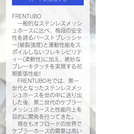
FRENTUBO
一般的なステンレスメッシ
ュホースに比べ、格段の安全
性を誇るバーストプレッシャ
ー(破裂強度)と運動性能をス
ポイルしないフレキシビリテ
ィー(柔軟性)に加え、絶妙な
ブレーキタッチを実現する初
期膨張性能!​
FRENTUBO社では、第一
世代となったステンレスメッ
シュホースを世の中に送り出
した後、第二世代のケブラー
メッシュホースと性能向上を
目的に開発を行ってきた。​
現在もオフロードの世界で
ケブラーホースの需要は高い