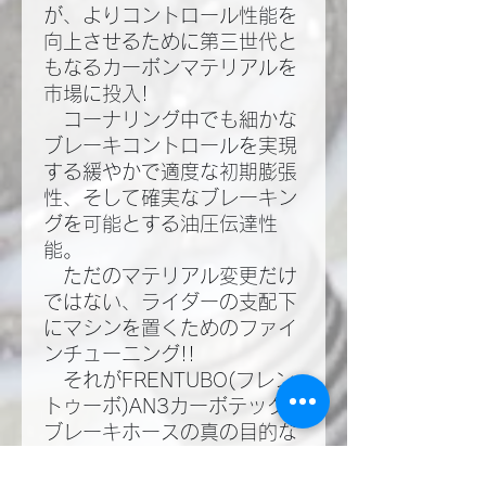
が、よりコントロール性能を
向上させるために第三世代と
もなるカーボンマテリアルを
市場に投入!​
コーナリング中でも細かな
ブレーキコントロールを実現
する緩やかで適度な初期膨張
性、そして確実なブレーキン
グを可能とする油圧伝達性
能。​
ただのマテリアル変更だけ
ではない、ライダーの支配下
にマシンを置くためのファイ
ンチューニング!!​
それがFRENTUBO(フレン
トゥーボ)AN3カーボテック
ブレーキホースの真の目的な
のだ!