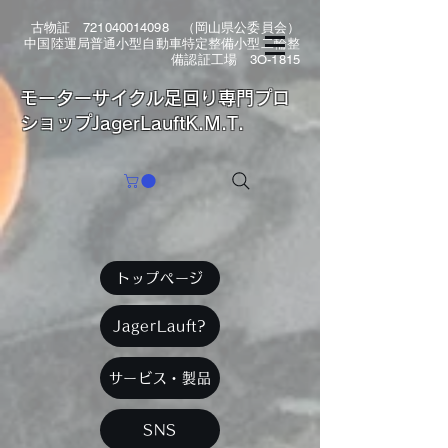
古物証
721040014098
（岡山県公委員会）
中国陸運局普通小型自動車特定整備小型二輪整
備認証工場 3O-1815
​モーターサイクル足回り専門プロ
ショップJagerLauftK.M.T.
トップページ
JagerLauft?
サービス・製品
SNS