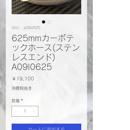
SKU： a09i0625
625mmカーボテ
ックホース(ステン
レスエンド)
A09I0625
価
￥19,100
格
消費税抜き
数量
*
カートに追加する