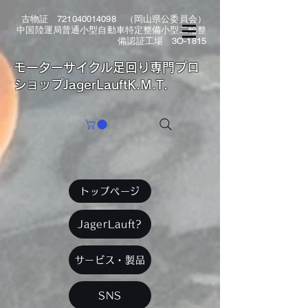
古物証
721040014098
（岡山県公委員会）
中国陸運局普通小型自動車特定整備小型二輪整
備認証工場 3O-1815
​モーターサイクル足回り専門プロ
ショップJagerLauftK.M.T.
トップページ
JagerLauft?
サービス・製品
SNS