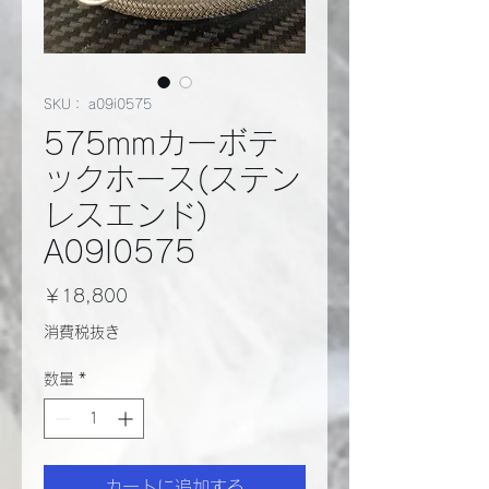
SKU： a09i0575
575mmカーボテ
ックホース(ステン
レスエンド)
A09I0575
価
￥18,800
格
消費税抜き
数量
*
カートに追加する