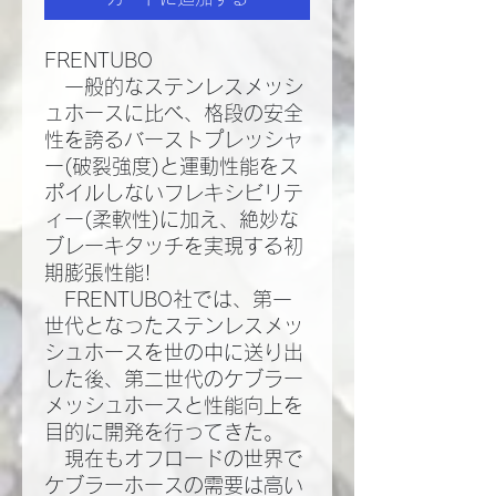
FRENTUBO
一般的なステンレスメッシ
ュホースに比べ、格段の安全
性を誇るバーストプレッシャ
ー(破裂強度)と運動性能をス
ポイルしないフレキシビリテ
ィー(柔軟性)に加え、絶妙な
ブレーキタッチを実現する初
期膨張性能!​
FRENTUBO社では、第一
世代となったステンレスメッ
シュホースを世の中に送り出
した後、第二世代のケブラー
メッシュホースと性能向上を
目的に開発を行ってきた。​
現在もオフロードの世界で
ケブラーホースの需要は高い