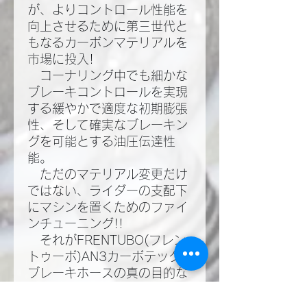
が、よりコントロール性能を
向上させるために第三世代と
もなるカーボンマテリアルを
市場に投入!​
コーナリング中でも細かな
ブレーキコントロールを実現
する緩やかで適度な初期膨張
性、そして確実なブレーキン
グを可能とする油圧伝達性
能。​
ただのマテリアル変更だけ
ではない、ライダーの支配下
にマシンを置くためのファイ
ンチューニング!!​
それがFRENTUBO(フレン
トゥーボ)AN3カーボテック
ブレーキホースの真の目的な
のだ!