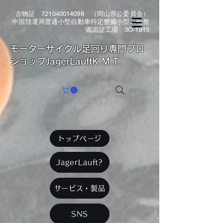
古物証
721040014098
（岡山県公委員会）
中国陸運局普通小型自動車特定整備小型二輪整
備認証工場 3O-1815
​モーターサイクル足回り専門プロ
ショップJagerLauftK.M.T.
トップページ
JagerLauft?
サービス・製品
SNS