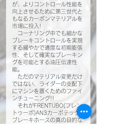
が、よりコントロール性能を
向上させるために第三世代と
もなるカーボンマテリアルを
市場に投入!​
コーナリング中でも細かな
ブレーキコントロールを実現
する緩やかで適度な初期膨張
性、そして確実なブレーキン
グを可能とする油圧伝達性
能。​
ただのマテリアル変更だけ
ではない、ライダーの支配下
にマシンを置くためのファイ
ンチューニング!!​
それがFRENTUBO(フレン
トゥーボ)AN3カーボテック
ブレーキホースの真の目的な
のだ!