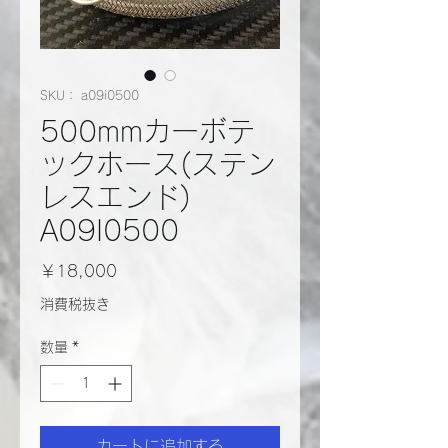
SKU： a09i0500
500mmカーボテ
ックホース(ステン
レスエンド)
A09I0500
価
￥18,000
格
消費税抜き
数量
*
カートに追加する