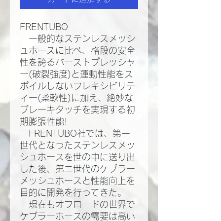
FRENTUBO
一般的なステンレスメッシ
ュホースに比べ、格段の安全
性を誇るバーストプレッシャ
ー(破裂強度)と運動性能をス
ポイルしないフレキシビリテ
ィー(柔軟性)に加え、絶妙な
ブレーキタッチを実現する初
期膨張性能!​
FRENTUBO社では、第一
世代となったステンレスメッ
シュホースを世の中に送り出
した後、第二世代のケブラー
メッシュホースと性能向上を
目的に開発を行ってきた。​
現在もオフロードの世界で
ケブラーホースの需要は高い