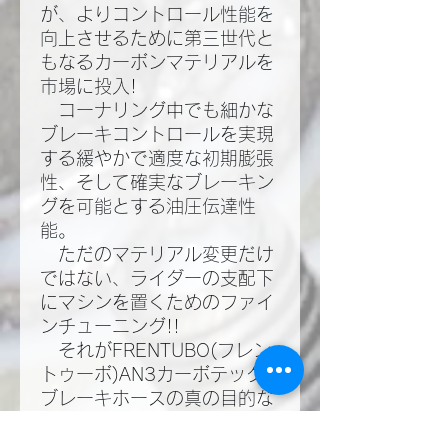
が、よりコントロール性能を
向上させるために第三世代と
もなるカーボンマテリアルを
市場に投入!​
コーナリング中でも細かな
ブレーキコントロールを実現
する緩やかで適度な初期膨張
性、そして確実なブレーキン
グを可能とする油圧伝達性
能。​
ただのマテリアル変更だけ
ではない、ライダーの支配下
にマシンを置くためのファイ
ンチューニング!!​
それがFRENTUBO(フレン
トゥーボ)AN3カーボテック
ブレーキホースの真の目的な
のだ!