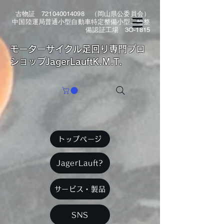
古物証
721040014098
（岡山県公委員会）
中国陸運局普通小型自動車特定整備小型二輪整
備認証工場 3O-1815
​モーターサイクル足回り専門プロ
ショップJagerLauftK.M.T.
トップページ
JagerLauft?
サービス・製品
SNS