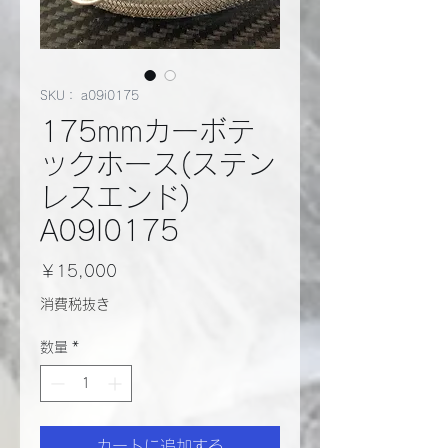
SKU： a09i0175
175mmカーボテ
ックホース(ステン
レスエンド)
A09I0175
価
￥15,000
格
消費税抜き
数量
*
カートに追加する