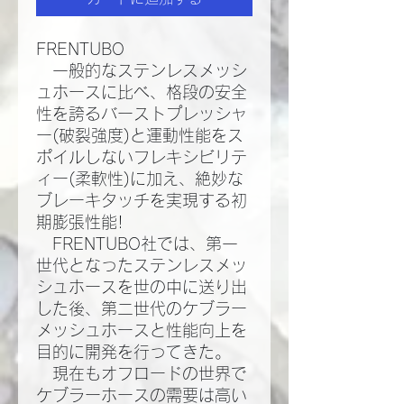
FRENTUBO
一般的なステンレスメッシ
ュホースに比べ、格段の安全
性を誇るバーストプレッシャ
ー(破裂強度)と運動性能をス
ポイルしないフレキシビリテ
ィー(柔軟性)に加え、絶妙な
ブレーキタッチを実現する初
期膨張性能!​
FRENTUBO社では、第一
世代となったステンレスメッ
シュホースを世の中に送り出
した後、第二世代のケブラー
メッシュホースと性能向上を
目的に開発を行ってきた。​
現在もオフロードの世界で
ケブラーホースの需要は高い