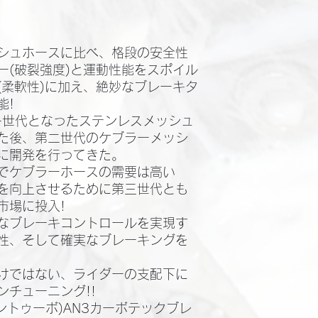
シュホースに比べ、格段の安全性
ー(破裂強度)と運動性能をスポイル
(柔軟性)に加え、絶妙なブレーキタ
!​
第一世代となったステンレスメッシュ
た後、第二世代のケブラーメッシ
に開発を行ってきた。​
でケブラーホースの需要は高い
を向上させるために第三世代とも
場に投入!​
なブレーキコントロールを実現す
性、そして確実なブレーキングを
けではない、ライダーの支配下に
チューニング!!​
レントゥーボ)AN3カーボテックブレ