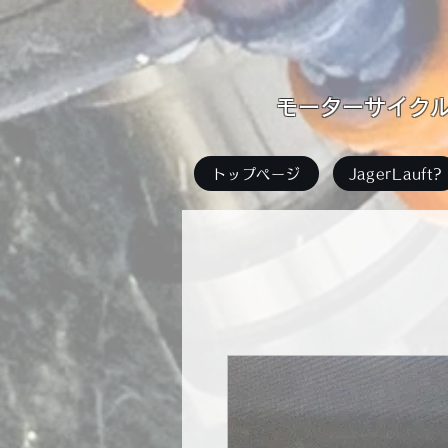
​モーターサイクル足
トップページ
JagerLauft?