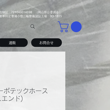
古物証 721040014098 （岡山県公委員会）
車特定整備小型二輪整備認証工場 3O-1815
通販
お問合せ
カーボテックホース
スエンド)