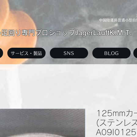
中国陸運局普通小型自動
回り専門プロショップJagerLauftK.M.T.
サービス・製品
SNS
BLOG
125mm
(ステンレ
A09I0125