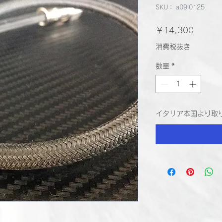
SKU： a09i0125
価
￥14,300
格
消費税抜き
数量
*
イタリア本国より取