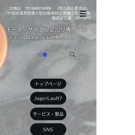
古物証
721040014098
（岡山県公委員会）
中国陸運局普通小型自動車特定整備小型二輪整
備認証工場 3O-1815
​モーターサイクル足回り専門プロ
ショップJagerLauftK.M.T.
トップページ
JagerLauft?
サービス・製品
SNS