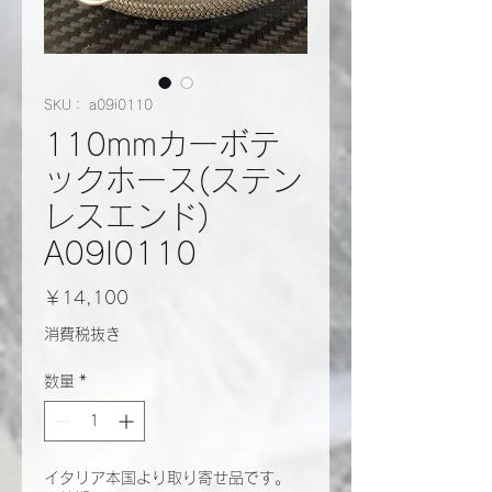
SKU： a09i0110
110mmカーボテ
ックホース(ステン
レスエンド)
A09I0110
価
￥14,100
格
消費税抜き
数量
*
イタリア本国より取り寄せ品です。