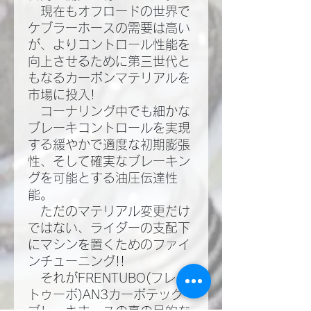
現在もオフロードの世界で
ケブラーホースの需要は高い
が、よりコントロール性能を
向上させるために第三世代と
もなるカーボンマテリアルを
市場に投入!​
コーナリング中でも細かな
ブレーキコントロールを実現
する緩やかで適度な初期膨張
性、そして確実なブレーキン
グを可能とする油圧伝達性
能。​
ただのマテリアル変更だけ
ではない、ライダーの支配下
にマシンを置くためのファイ
ンチューニング!!​
それがFRENTUBO(フレン
トゥーボ)AN3カーボテック