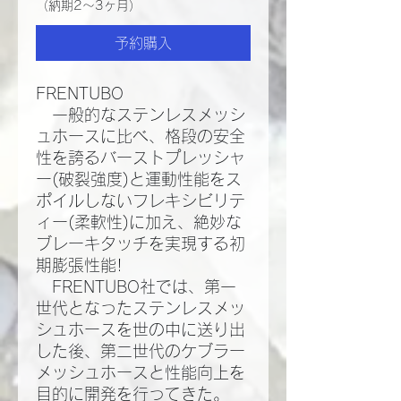
（納期2～3ヶ月）
予約購入
FRENTUBO
一般的なステンレスメッシ
ュホースに比べ、格段の安全
性を誇るバーストプレッシャ
ー(破裂強度)と運動性能をス
ポイルしないフレキシビリテ
ィー(柔軟性)に加え、絶妙な
ブレーキタッチを実現する初
期膨張性能!​
FRENTUBO社では、第一
世代となったステンレスメッ
シュホースを世の中に送り出
した後、第二世代のケブラー
メッシュホースと性能向上を
目的に開発を行ってきた。​