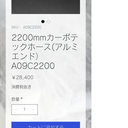
SKU： A09C2200
2200mmカーボテ
ックホース(アルミ
エンド）
A09C2200
価
￥28,400
格
消費税抜き
数量
*
カートに追加する