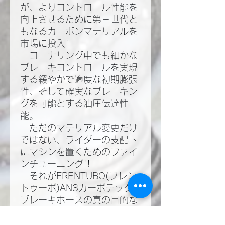
が、よりコントロール性能を
向上させるために第三世代と
もなるカーボンマテリアルを
市場に投入!​
コーナリング中でも細かな
ブレーキコントロールを実現
する緩やかで適度な初期膨張
性、そして確実なブレーキン
グを可能とする油圧伝達性
能。​
ただのマテリアル変更だけ
ではない、ライダーの支配下
にマシンを置くためのファイ
ンチューニング!!​
それがFRENTUBO(フレン
トゥーボ)AN3カーボテック
ブレーキホースの真の目的な
のだ!