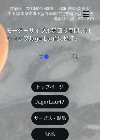
古物証
721040014098
（岡山県公委員会）
中国陸運局普通小型自動車特定整備小型二輪整
備認証工場 3O-1815
​モーターサイクル足回り専門プロ
ショップJagerLauftK.M.T.
トップページ
JagerLauft?
サービス・製品
SNS