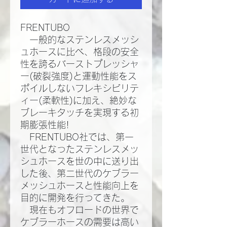
FRENTUBO
一般的なステンレスメッシ
ュホースに比べ、格段の安全
性を誇るバーストプレッシャ
ー(破裂強度)と運動性能をス
ポイルしないフレキシビリテ
ィー(柔軟性)に加え、絶妙な
ブレーキタッチを実現する初
期膨張性能!​
FRENTUBO社では、第一
世代となったステンレスメッ
シュホースを世の中に送り出
した後、第二世代のケブラー
メッシュホースと性能向上を
目的に開発を行ってきた。​
現在もオフロードの世界で
ケブラーホースの需要は高い