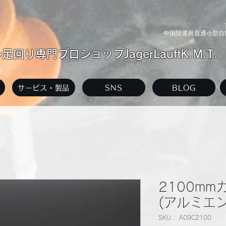
中国陸運局普通小型自動
回り専門プロショップJagerLauftK.M.T.
サービス・製品
SNS
BLOG
2100m
(アルミエン
SKU： A09C2100