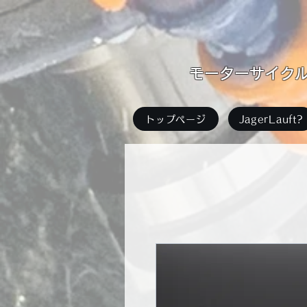
​モーターサイクル足
トップページ
JagerLauft?