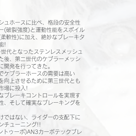
シュホースに比べ、格段の安全性
ー(破裂強度)と運動性能をスポイル
(柔軟性)に加え、絶妙なブレーキタ
!​
第一世代となったステンレスメッシュ
た後、第二世代のケブラーメッシ
に開発を行ってきた。​
でケブラーホースの需要は高い
を向上させるために第三世代とも
場に投入!​
なブレーキコントロールを実現す
性、そして確実なブレーキングを
けではない、ライダーの支配下に
チューニング!!​
レントゥーボ)AN3カーボテックブレ