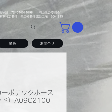
古物証 721040014098 （岡山県公委員会）
車特定整備小型二輪整備認証工場 3O-1815
通販
お問合せ
mカーボテックホース
ド）A09C2100