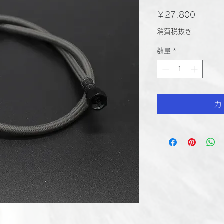
価
￥27,800
格
消費税抜き
数量
*
カ