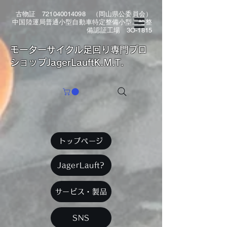
古物証
721040014098
（岡山県公委員会）
中国陸運局普通小型自動車特定整備小型二輪整
備認証工場 3O-1815
​モーターサイクル足回り専門プロ
ショップJagerLauftK.M.T.
トップページ
JagerLauft?
サービス・製品
SNS