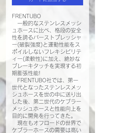
FRENTUBO
一般的なステンレスメッシ
ュホースに比べ、格段の安全
性を誇るバーストプレッシャ
ー(破裂強度)と運動性能をス
ポイルしないフレキシビリテ
ィー(柔軟性)に加え、絶妙な
ブレーキタッチを実現する初
期膨張性能!​
FRENTUBO社では、第一
世代となったステンレスメッ
シュホースを世の中に送り出
した後、第二世代のケブラー
メッシュホースと性能向上を
目的に開発を行ってきた。​
現在もオフロードの世界で
ケブラーホースの需要は高い