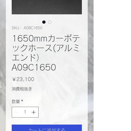
SKU： A09C1650
1650mmカーボテ
ックホース(アルミ
エンド）
A09C1650
価
￥23,100
格
消費税抜き
数量
*
カートに追加する