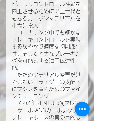
が、よりコントロール性能を
向上させるために第三世代と
もなるカーボンマテリアルを
市場に投入!​
コーナリング中でも細かな
ブレーキコントロールを実現
する緩やかで適度な初期膨張
性、そして確実なブレーキン
グを可能とする油圧伝達性
能。​
ただのマテリアル変更だけ
ではない、ライダーの支配下
にマシンを置くためのファイ
ンチューニング!!​
それがFRENTUBO(フレン
トゥーボ)AN3カーボテック
ブレーキホースの真の目的な
のだ!