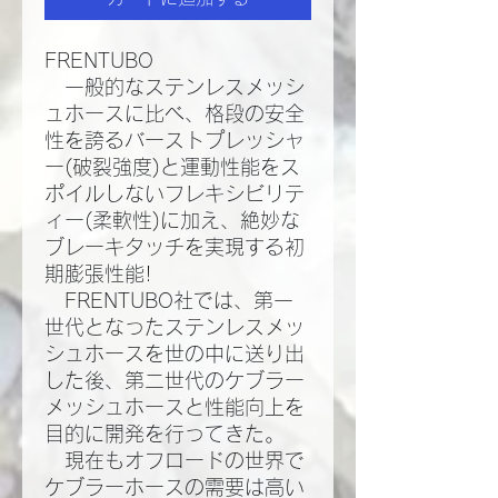
FRENTUBO
一般的なステンレスメッシ
ュホースに比べ、格段の安全
性を誇るバーストプレッシャ
ー(破裂強度)と運動性能をス
ポイルしないフレキシビリテ
ィー(柔軟性)に加え、絶妙な
ブレーキタッチを実現する初
期膨張性能!​
FRENTUBO社では、第一
世代となったステンレスメッ
シュホースを世の中に送り出
した後、第二世代のケブラー
メッシュホースと性能向上を
目的に開発を行ってきた。​
現在もオフロードの世界で
ケブラーホースの需要は高い