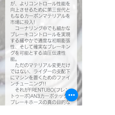
が、よりコントロール性能を
向上させるために第三世代と
もなるカーボンマテリアルを
市場に投入!​
コーナリング中でも細かな
ブレーキコントロールを実現
する緩やかで適度な初期膨張
性、そして確実なブレーキン
グを可能とする油圧伝達性
能。​
ただのマテリアル変更だけ
ではない、ライダーの支配下
にマシンを置くためのファイ
ンチューニング!!​
それがFRENTUBO(フレン
トゥーボ)AN3カーボテック
ブレーキホースの真の目的な
のだ!