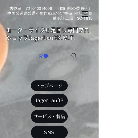
古物証
721040014098
（岡山県公委員会）
中国陸運局普通小型自動車特定整備小型二輪整
備認証工場 3O-1815
​モーターサイクル足回り専門プロ
ショップJagerLauftK.M.T.
トップページ
JagerLauft?
サービス・製品
SNS