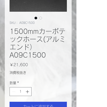
SKU： A09C1500
1500mmカーボテ
ックホース(アルミ
エンド）
A09C1500
価
￥21,600
格
消費税抜き
数量
*
カートに追加する