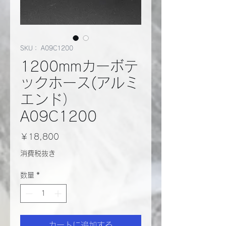
SKU： A09C1200
1200mmカーボテ
ックホース(アルミ
エンド）
A09C1200
価
￥18,800
格
消費税抜き
数量
*
カートに追加する