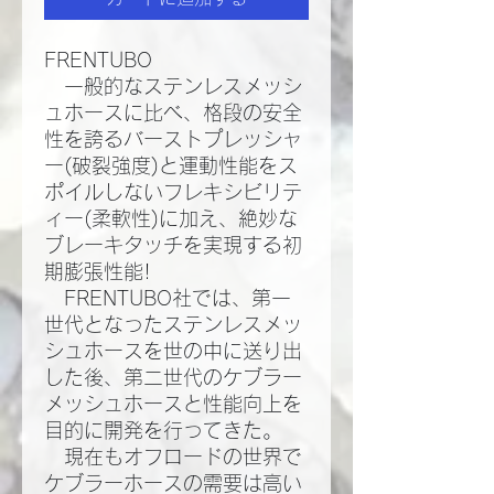
FRENTUBO
一般的なステンレスメッシ
ュホースに比べ、格段の安全
性を誇るバーストプレッシャ
ー(破裂強度)と運動性能をス
ポイルしないフレキシビリテ
ィー(柔軟性)に加え、絶妙な
ブレーキタッチを実現する初
期膨張性能!​
FRENTUBO社では、第一
世代となったステンレスメッ
シュホースを世の中に送り出
した後、第二世代のケブラー
メッシュホースと性能向上を
目的に開発を行ってきた。​
現在もオフロードの世界で
ケブラーホースの需要は高い