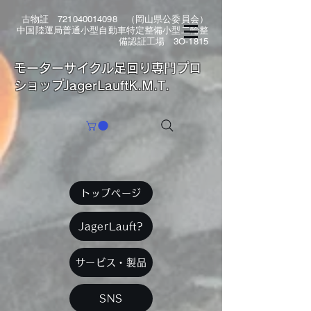
古物証
721040014098
（岡山県公委員会）
中国陸運局普通小型自動車特定整備小型二輪整
備認証工場 3O-1815
​モーターサイクル足回り専門プロ
ショップJagerLauftK.M.T.
トップページ
JagerLauft?
サービス・製品
SNS