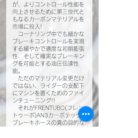
が、よりコントロール性能を
向上させるために第三世代と
もなるカーボンマテリアルを
市場に投入!​
コーナリング中でも細かな
ブレーキコントロールを実現
する緩やかで適度な初期膨張
性、そして確実なブレーキン
グを可能とする油圧伝達性
能。​
ただのマテリアル変更だけ
ではない、ライダーの支配下
にマシンを置くためのファイ
ンチューニング!!​
それがFRENTUBO(フレン
トゥーボ)AN3カーボテック
ブレーキホースの真の目的な
のだ!