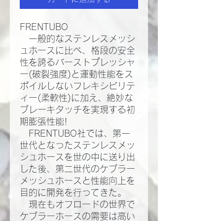
FRENTUBO
一般的なステンレスメッシ
ュホースに比べ、格段の安全
性を誇るバーストプレッシャ
ー(破裂強度)と運動性能をス
ポイルしないフレキシビリテ
ィー(柔軟性)に加え、絶妙な
ブレーキタッチを実現する初
期膨張性能!​
FRENTUBO社では、第一
世代となったステンレスメッ
シュホースを世の中に送り出
した後、第二世代のケブラー
メッシュホースと性能向上を
目的に開発を行ってきた。​
現在もオフロードの世界で
ケブラーホースの需要は高い