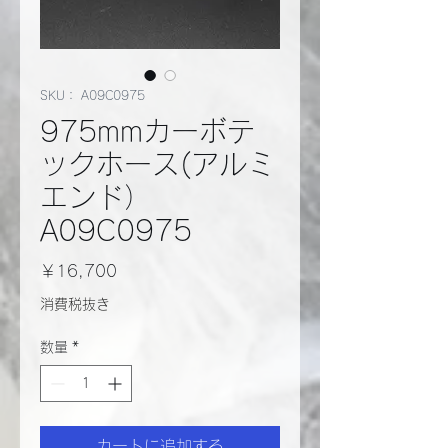
SKU： A09C0975
975mmカーボテ
ックホース(アルミ
エンド）
A09C0975
価
￥16,700
格
消費税抜き
数量
*
カートに追加する