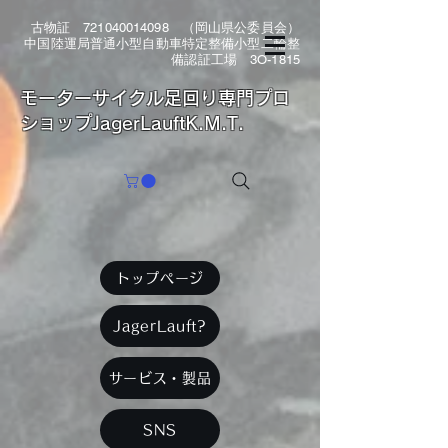
古物証
721040014098
（岡山県公委員会）
中国陸運局普通小型自動車特定整備小型二輪整
備認証工場 3O-1815
​モーターサイクル足回り専門プロ
ショップJagerLauftK.M.T.
トップページ
JagerLauft?
サービス・製品
SNS