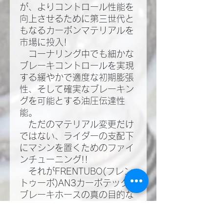
が、よりコントロール性能を
向上させるために第三世代と
もなるカーボンマテリアルを
市場に投入!​
コーナリング中でも細かな
ブレーキコントロールを実現
する緩やかで適度な初期膨張
性、そして確実なブレーキン
グを可能とする油圧伝達性
能。​
ただのマテリアル変更だけ
ではない、ライダーの支配下
にマシンを置くためのファイ
ンチューニング!!​
それがFRENTUBO(フレン
トゥーボ)AN3カーボテック
ブレーキホースの真の目的な
のだ!