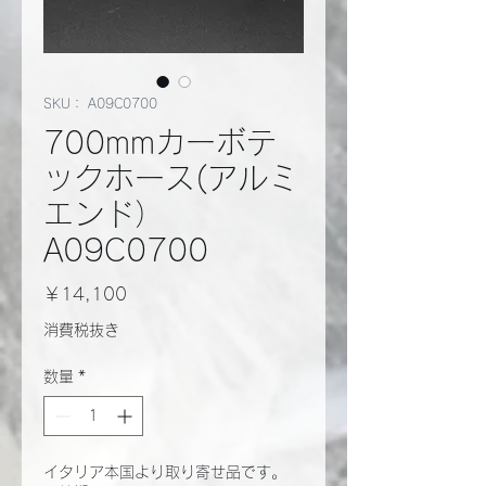
SKU： A09C0700
700mmカーボテ
ックホース(アルミ
エンド）
A09C0700
価
￥14,100
格
消費税抜き
数量
*
イタリア本国より取り寄せ品です。