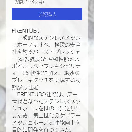
（納期2～3ヶ月）
予約購入
FRENTUBO
一般的なステンレスメッシ
ュホースに比べ、格段の安全
性を誇るバーストプレッシャ
ー(破裂強度)と運動性能をス
ポイルしないフレキシビリテ
ィー(柔軟性)に加え、絶妙な
ブレーキタッチを実現する初
期膨張性能!​
FRENTUBO社では、第一
世代となったステンレスメッ
シュホースを世の中に送り出
した後、第二世代のケブラー
メッシュホースと性能向上を
目的に開発を行ってきた。​