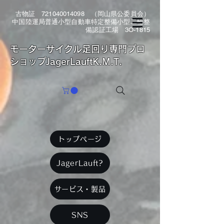
古物証
721040014098
（岡山県公委員会）
中国陸運局普通小型自動車特定整備小型二輪整
備認証工場 3O-1815
​モーターサイクル足回り専門プロ
ショップJagerLauftK.M.T.
トップページ
JagerLauft?
サービス・製品
SNS