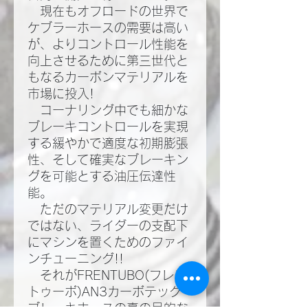
現在もオフロードの世界で
ケブラーホースの需要は高い
が、よりコントロール性能を
向上させるために第三世代と
もなるカーボンマテリアルを
市場に投入!​
コーナリング中でも細かな
ブレーキコントロールを実現
する緩やかで適度な初期膨張
性、そして確実なブレーキン
グを可能とする油圧伝達性
能。​
ただのマテリアル変更だけ
ではない、ライダーの支配下
にマシンを置くためのファイ
ンチューニング!!​
それがFRENTUBO(フレン
トゥーボ)AN3カーボテック