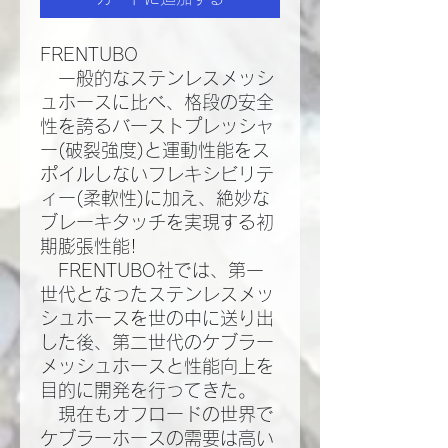
FRENTUBO
一般的なステンレスメッシ
ュホースに比べ、格段の安全
性を誇るバーストプレッシャ
ー(破裂強度)と運動性能をス
ポイルしないフレキシビリテ
ィー(柔軟性)に加え、絶妙な
ブレーキタッチを実現する初
期膨張性能!​
FRENTUBO社では、第一
世代となったステンレスメッ
シュホースを世の中に送り出
した後、第二世代のケブラー
メッシュホースと性能向上を
目的に開発を行ってきた。​
現在もオフロードの世界で
ケブラーホースの需要は高い