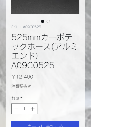
SKU： A09C0525
525mmカーボテ
ックホース(アルミ
エンド）
A09C0525
価
￥12,400
格
消費税抜き
数量
*
カートに追加する