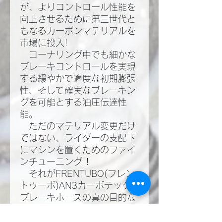
が、よりコントロール性能を
向上させるために第三世代と
もなるカーボンマテリアルを
市場に投入!​
コーナリング中でも細かな
ブレーキコントロールを実現
する緩やかで適度な初期膨張
性、そして確実なブレーキン
グを可能とする油圧伝達性
能。​
ただのマテリアル変更だけ
ではない、ライダーの支配下
にマシンを置くためのファイ
ンチューニング!!​
それがFRENTUBO(フレン
トゥーボ)AN3カーボテック
ブレーキホースの真の目的な
のだ!