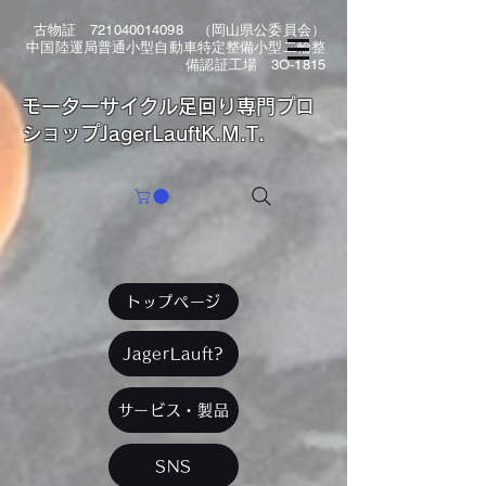
古物証
721040014098
（岡山県公委員会）
中国陸運局普通小型自動車特定整備小型二輪整
備認証工場 3O-1815
​モーターサイクル足回り専門プロ
ショップJagerLauftK.M.T.
トップページ
JagerLauft?
サービス・製品
SNS