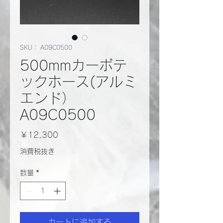
SKU： A09C0500
500mmカーボテ
ックホース(アルミ
エンド）
A09C0500
価
￥12,300
格
消費税抜き
数量
*
カートに追加する