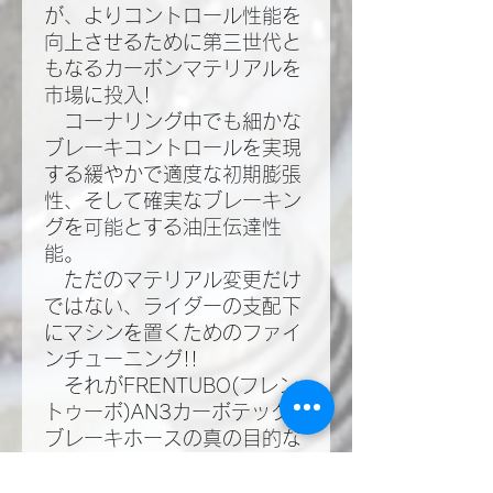
が、よりコントロール性能を
向上させるために第三世代と
もなるカーボンマテリアルを
市場に投入!​
コーナリング中でも細かな
ブレーキコントロールを実現
する緩やかで適度な初期膨張
性、そして確実なブレーキン
グを可能とする油圧伝達性
能。​
ただのマテリアル変更だけ
ではない、ライダーの支配下
にマシンを置くためのファイ
ンチューニング!!​
それがFRENTUBO(フレン
トゥーボ)AN3カーボテック
ブレーキホースの真の目的な
のだ!