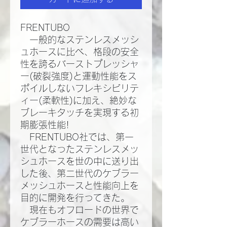
FRENTUBO
一般的なステンレスメッシ
ュホースに比べ、格段の安全
性を誇るバーストプレッシャ
ー(破裂強度)と運動性能をス
ポイルしないフレキシビリテ
ィー(柔軟性)に加え、絶妙な
ブレーキタッチを実現する初
期膨張性能!​
FRENTUBO社では、第一
世代となったステンレスメッ
シュホースを世の中に送り出
した後、第二世代のケブラー
メッシュホースと性能向上を
目的に開発を行ってきた。​
現在もオフロードの世界で
ケブラーホースの需要は高い