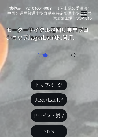
古物証
721040014098
（岡山県公委員会）
中国陸運局普通小型自動車特定整備小型二輪整
備認証工場 3O-1815
​モーターサイクル足回り専門プロ
ショップJagerLauftK.M.T.
トップページ
JagerLauft?
サービス・製品
SNS