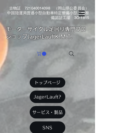
古物証
721040014098
（岡山県公委員会）
中国陸運局普通小型自動車特定整備小型二輪整
備認証工場 3O-1815
​モーターサイクル足回り専門プロ
ショップJagerLauftK.M.T.
トップページ
JagerLauft?
サービス・製品
SNS