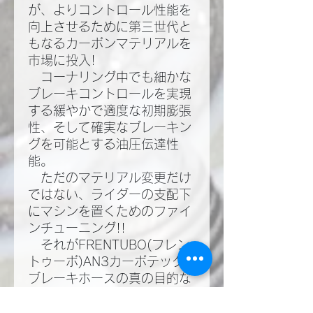
が、よりコントロール性能を
向上させるために第三世代と
もなるカーボンマテリアルを
市場に投入!​
コーナリング中でも細かな
ブレーキコントロールを実現
する緩やかで適度な初期膨張
性、そして確実なブレーキン
グを可能とする油圧伝達性
能。​
ただのマテリアル変更だけ
ではない、ライダーの支配下
にマシンを置くためのファイ
ンチューニング!!​
それがFRENTUBO(フレン
トゥーボ)AN3カーボテック
ブレーキホースの真の目的な
のだ!