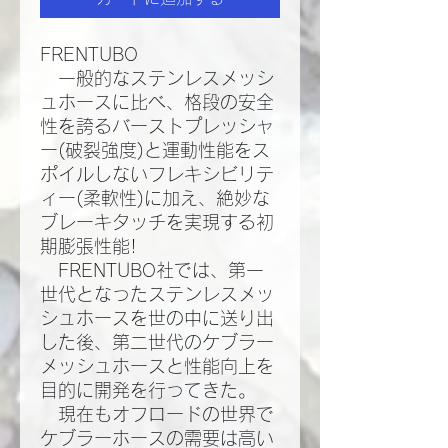
FRENTUBO
一般的なステンレスメッシ
ュホースに比べ、格段の安全
性を誇るバーストプレッシャ
ー(破裂強度)と運動性能をス
ポイルしないフレキシビリテ
ィー(柔軟性)に加え、絶妙な
ブレーキタッチを実現する初
期膨張性能!​
FRENTUBO社では、第一
世代となったステンレスメッ
シュホースを世の中に送り出
した後、第二世代のケブラー
メッシュホースと性能向上を
目的に開発を行ってきた。​
現在もオフロードの世界で
ケブラーホースの需要は高い