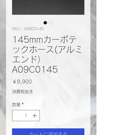
SKU： A09C0145
145mmカーボテ
ックホース(アルミ
エンド）
A09C0145
価
￥8,900
格
消費税抜き
数量
*
カートに追加する