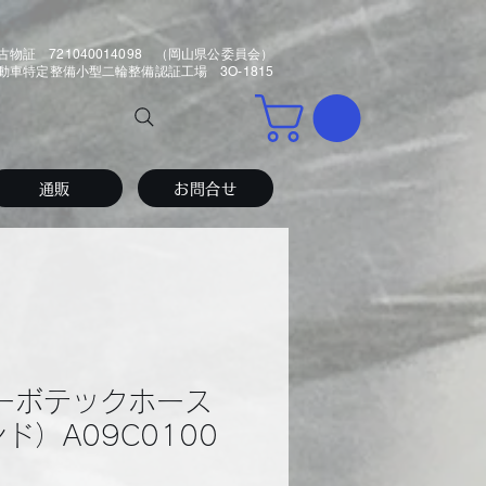
古物証 721040014098 （岡山県公委員会）
車特定整備小型二輪整備認証工場 3O-1815
通販
お問合せ
カーボテックホース
ド）A09C0100