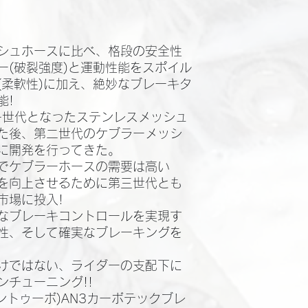
シュホースに比べ、格段の安全性
ー(破裂強度)と運動性能をスポイル
(柔軟性)に加え、絶妙なブレーキタ
!​
第一世代となったステンレスメッシュ
た後、第二世代のケブラーメッシ
に開発を行ってきた。​
でケブラーホースの需要は高い
を向上させるために第三世代とも
場に投入!​
なブレーキコントロールを実現す
性、そして確実なブレーキングを
けではない、ライダーの支配下に
チューニング!!​
レントゥーボ)AN3カーボテックブレ