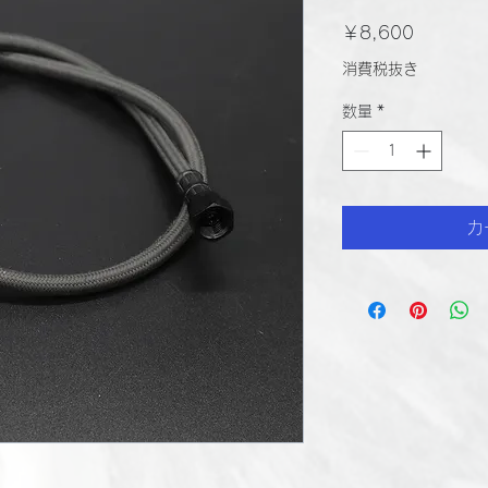
価
￥8,600
格
消費税抜き
数量
*
カ