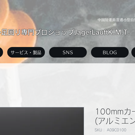
中国陸運局普通小型自動
回り専門プロショップJagerLauftK.M.T.
サービス・製品
SNS
BLOG
100mm
(アルミエン
SKU： A09C0100