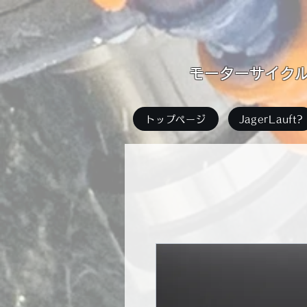
​モーターサイクル足
トップページ
JagerLauft?