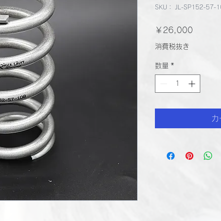
SKU： JL-SP152-57-1
価
￥26,000
格
消費税抜き
数量
*
カ