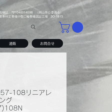
古物証 721040014098 （岡山県公委員会）
車特定整備小型二輪整備認証工場 3O-1815
通販
お問合せ
2-57-108リニアレ
ング
57)108N