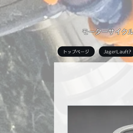
​モーターサイクル足
トップページ
JagerLauft?