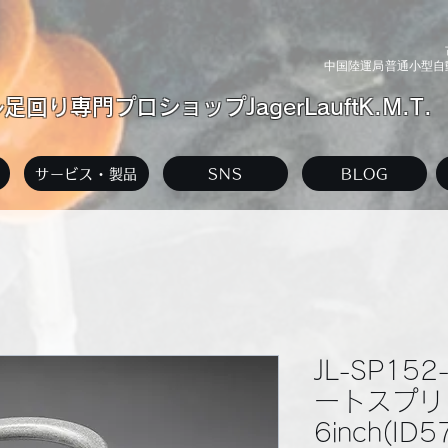
中国陸運局普通小型自動
回り専門プロショップJagerLauftK.M.T.
サービス・製品
SNS
BLOG
JL-SP15
ートスプリ
6inch(ID