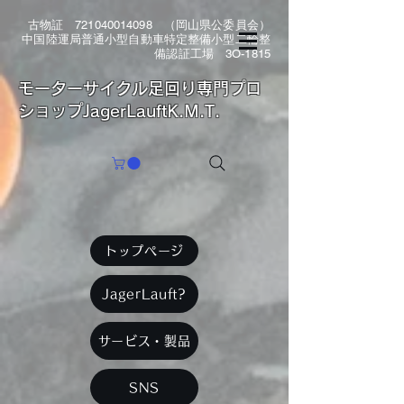
古物証
721040014098
（岡山県公委員会）
中国陸運局普通小型自動車特定整備小型二輪整
備認証工場 3O-1815
​モーターサイクル足回り専門プロ
ショップJagerLauftK.M.T.
トップページ
JagerLauft?
サービス・製品
SNS