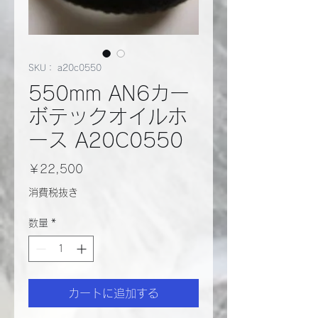
SKU： a20c0550
550mm AN6カー
ボテックオイルホ
ース A20C0550
価
￥22,500
格
消費税抜き
数量
*
カートに追加する