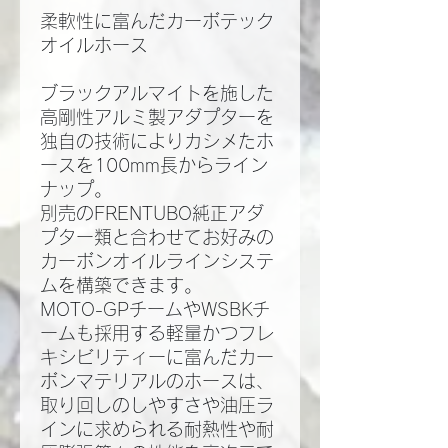
柔軟性に富んだカーボテック
オイルホース
ブラックアルマイトを施した
高剛性アルミ製アダプターを
独自の技術によりカシメたホ
ースを100mm長からライン
ナップ。
別売のFRENTUBO純正アダ
プター類と合わせてお好みの
カーボンオイルラインシステ
ムを構築できます。
MOTO-GPチームやWSBKチ
ームも採用する軽量かつフレ
キシビリティーに富んだカー
ボンマテリアルのホースは、
取り回しのしやすさや油圧ラ
インに求められる耐熱性や耐