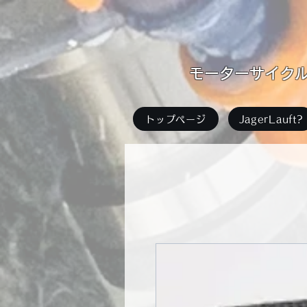
​モーターサイクル足
トップページ
JagerLauft?