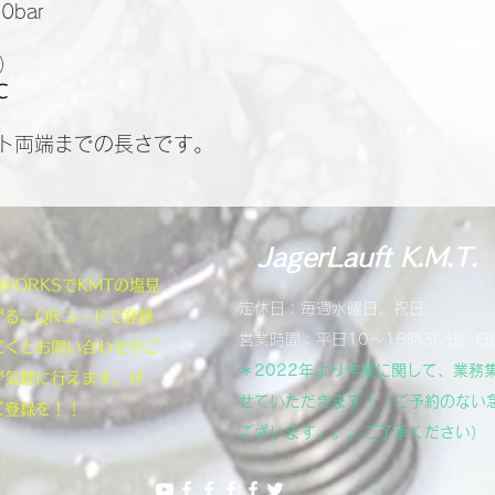
bar
体）
℃
ト両端までの長さです。
JagerLauft K.M.T.
NEWORKSでKMTの塩見
定休日：毎週水曜日、祝日
がる。QRコードで登録
営業時間：平日10～18時30分、日
だくとお問い合わせやご
＊2022年より作業に関して、業務
が気軽に行えます。ぜ
せていただきます！（ご予約のない
ご登録を！！
ございます。。。ご了承ください）