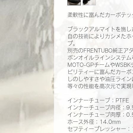
柔軟性に富んだカーボテッ
ブラックアルマイトを施し
自の技術によりカシメたホ
プ。
別売のFRENTUBO純正
ボンオイルラインシステム
MOTO-GPチームやWS
ビリティーに富んだカーボ
しのしやすさや油圧ライン
等々の性能を高次元で実現
インナーチューブ：PTFE
インナーチューブ内径：9.
インナーチューブ肉厚：0.
ホース外径：14.0mm
セフティープレッシャー：10