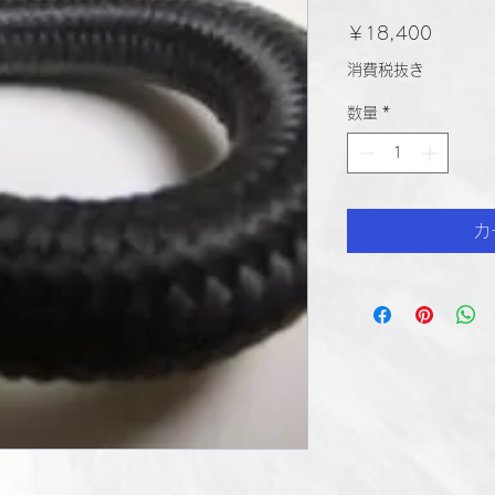
価
￥18,400
格
消費税抜き
数量
*
カ