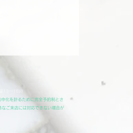
曜13～18時
集中化を計るために完全予約制とさ
急なご来店には対応できない場合が