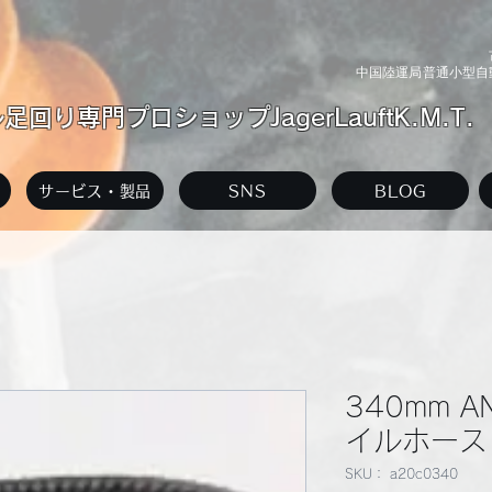
中国陸運局普通小型自動
回り専門プロショップJagerLauftK.M.T.
サービス・製品
SNS
BLOG
340mm 
イルホース 
SKU： a20c0340