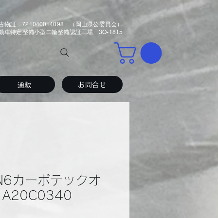
古物証 721040014098 （岡山県公委員会）
車特定整備小型二輪整備認証工場 3O-1815
通販
お問合せ
AN6カーボテックオ
A20C0340