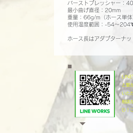
バーストプレッシャー：400
最小曲げ直径：20mm
重量：66g/m（ホース単
使用温度範囲：-54～204
ホース長はアダプターナッ
​LI
と繋
いた
相談
ひ！