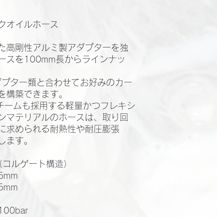
クオイルホース
た高剛性アルミ製アダプターを独
ースを100mm長からラインナッ
アダプター類と合わせてお好みのカー
を構築できます。
BKチームも採用する軽量かつフレキシ
ンマテリアルのホースは、取り回
に求められる耐熱性や耐圧膨張
します。
（コルゲート構造）
5mm
5mm
0bar