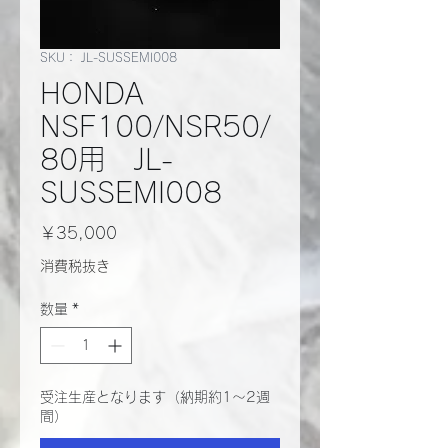
SKU： JL-SUSSEMI008
HONDA
NSF100/NSR50/
80用 JL-
SUSSEMI008
価
￥35,000
格
消費税抜き
数量
*
受注生産となります（納期約1～2週
間）