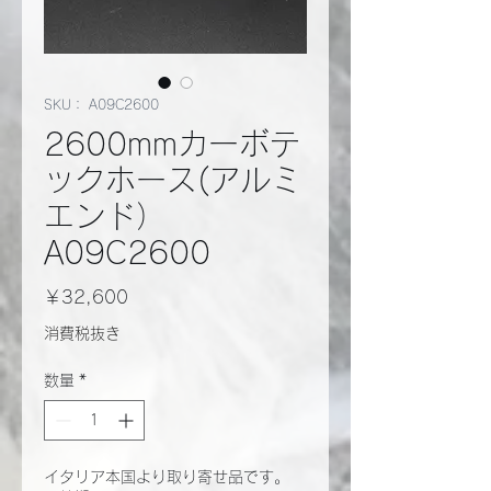
SKU： A09C2600
2600mmカーボテ
ックホース(アルミ
エンド）
A09C2600
価
￥32,600
格
消費税抜き
数量
*
イタリア本国より取り寄せ品です。