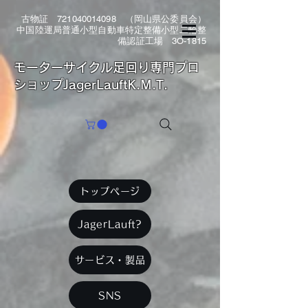
古物証
721040014098
（岡山県公委員会）
中国陸運局普通小型自動車特定整備小型二輪整
備認証工場 3O-1815
​モーターサイクル足回り専門プロ
ショップJagerLauftK.M.T.
トップページ
JagerLauft?
サービス・製品
SNS