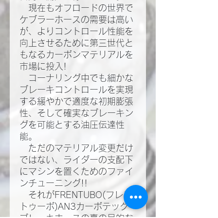
現在もオフロードの世界で
ケブラーホースの需要は高い
が、よりコントロール性能を
向上させるために第三世代と
もなるカーボンマテリアルを
市場に投入!​
コーナリング中でも細かな
ブレーキコントロールを実現
する緩やかで適度な初期膨張
性、そして確実なブレーキン
グを可能とする油圧伝達性
能。​
ただのマテリアル変更だけ
ではない、ライダーの支配下
にマシンを置くためのファイ
ンチューニング!!​
それがFRENTUBO(フレン
トゥーボ)AN3カーボテック