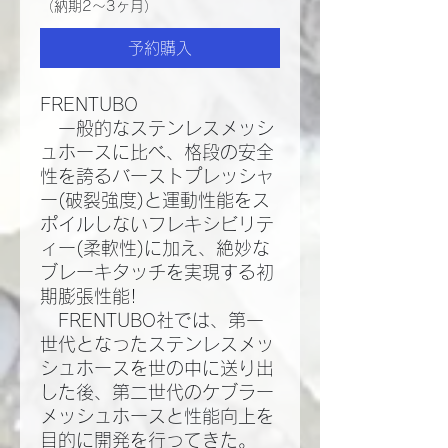
（納期2～3ヶ月）
予約購入
FRENTUBO
一般的なステンレスメッシ
ュホースに比べ、格段の安全
性を誇るバーストプレッシャ
ー(破裂強度)と運動性能をス
ポイルしないフレキシビリテ
ィー(柔軟性)に加え、絶妙な
ブレーキタッチを実現する初
期膨張性能!​
FRENTUBO社では、第一
世代となったステンレスメッ
シュホースを世の中に送り出
した後、第二世代のケブラー
メッシュホースと性能向上を
目的に開発を行ってきた。​