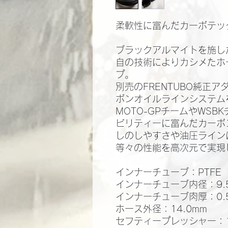
柔軟性に富んだカーボテッ
ブラックアルマイトを施し
自の技術によりカシメたホ
プ。
別売のFRENTUBO純正
ボンオイルラインシステム
MOTO-GPチームやWS
ビリティーに富んだカーボ
しのしやすさや油圧ライン
等々の性能を高次元で実現
インナーチューブ：PTFE
インナーチューブ内径：9.
インナーチューブ肉厚：0.
ホース外径：14.0mm
セフティープレッシャー：10