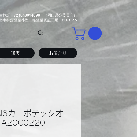
古物証 721040014098 （岡山県公委員会）
車特定整備小型二輪整備認証工場 3O-1815
通販
お問合せ
AN6カーボテックオ
A20C0220