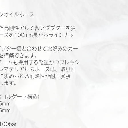
クオイルホース
た高剛性アルミ製アダプターを独
ースを100mm長からラインナッ
アダプター類と合わせてお好みのカー
を構築できます。
BKチームも採用する軽量かつフレキシ
ンマテリアルのホースは、取り回
に求められる耐熱性や耐圧膨張
します。
（コルゲート構造）
5mm
5mm
0bar