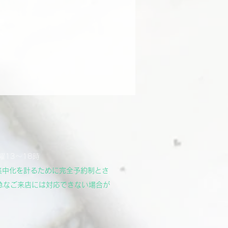
曜13～18時
集中化を計るために完全予約制とさ
急なご来店には対応できない場合が