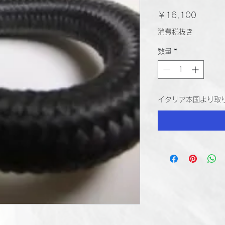
価
￥16,100
格
消費税抜き
数量
*
イタリア本国より取