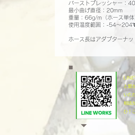
バーストプレッシャー：400
最小曲げ直径：20mm
重量：66g/m（ホース単
使用温度範囲：-54～204
ホース長はアダプターナッ
​LI
と繋
いた
相談
ひ！