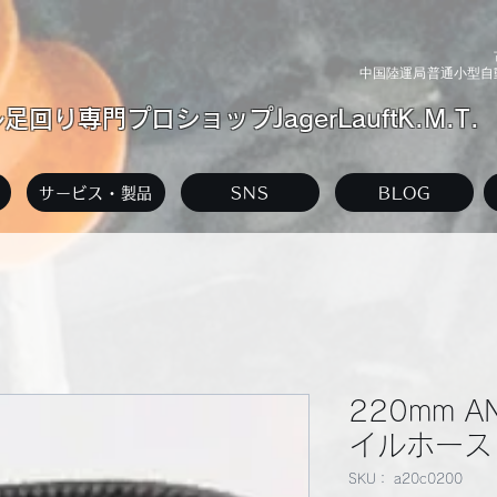
中国陸運局普通小型自動
回り専門プロショップJagerLauftK.M.T.
サービス・製品
SNS
BLOG
220mm 
イルホース 
SKU： a20c0200