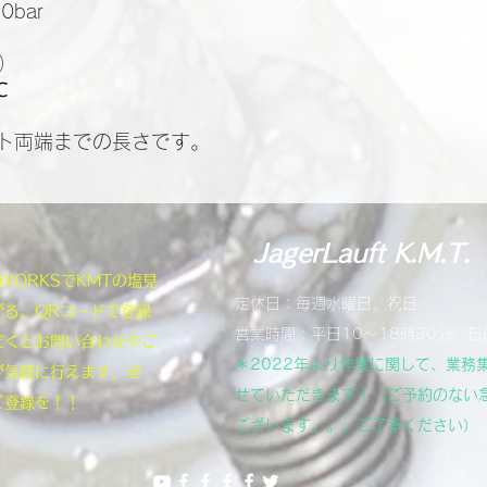
bar
体）
℃
ト両端までの長さです。
JagerLauft K.M.T.
NEWORKSでKMTの塩見
定休日：毎週水曜日、祝日
がる。QRコードで登録
営業時間：平日10～18時30分、日
だくとお問い合わせやご
＊2022年より作業に関して、業務
が気軽に行えます。ぜ
せていただきます！（ご予約のない
ご登録を！！
ございます。。。ご了承ください）