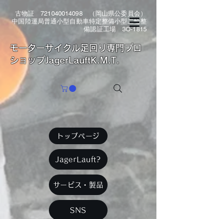
古物証
721040014098
（岡山県公委員会）
中国陸運局普通小型自動車特定整備小型二輪整
備認証工場 3O-1815
​モーターサイクル足回り専門プロ
ショップJagerLauftK.M.T.
トップページ
JagerLauft?
サービス・製品
SNS