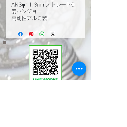
AN3φ11.3mmストレート0
度バンジョー
高剛性アルミ製
​LINEWORKSでKMT
の塩見と繋がる。QR
コードで登録いただく
とお問い合わせやご相
談が気軽に行えます。