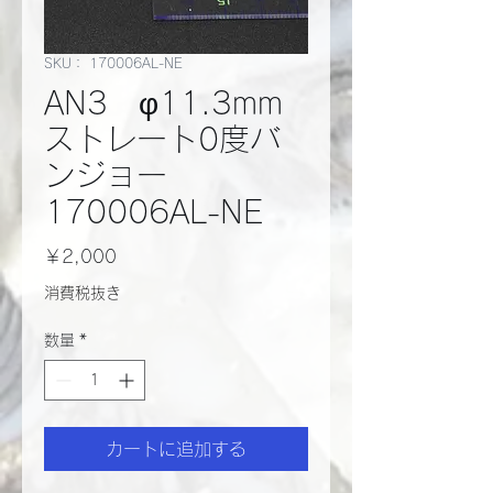
SKU： 170006AL-NE
AN3 φ11.3mm
ストレート0度バ
ンジョー
170006AL-NE
価
￥2,000
格
消費税抜き
数量
*
カートに追加する