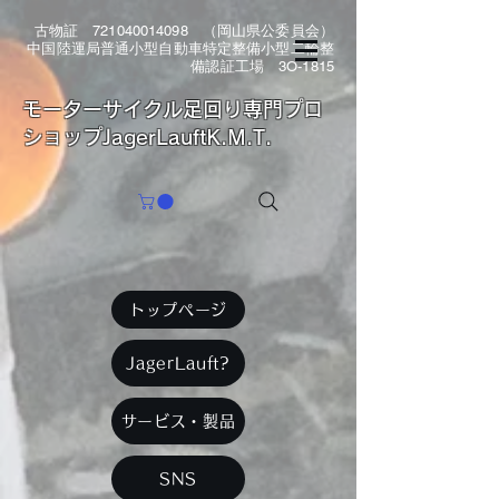
古物証
721040014098
（岡山県公委員会）
中国陸運局普通小型自動車特定整備小型二輪整
備認証工場 3O-1815
​モーターサイクル足回り専門プロ
ショップJagerLauftK.M.T.
トップページ
JagerLauft?
サービス・製品
SNS