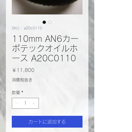
SKU： a20c0110
110mm AN6カー
ボテックオイルホ
ース A20C0110
価
￥11,800
格
消費税抜き
数量
*
カートに追加する