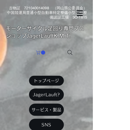
古物証
721040014098
（岡山県公委員会）
中国陸運局普通小型自動車特定整備小型二輪整
備認証工場 3O-1815
​モーターサイクル足回り専門プロ
ショップJagerLauftK.M.T.
トップページ
JagerLauft?
サービス・製品
SNS