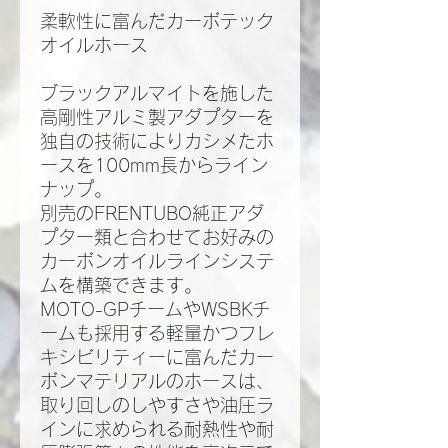
柔軟性に富んだカーボテック
オイルホース
ブラックアルマイトを施した
高剛性アルミ製アダプターを
独自の技術によりカシメたホ
ースを100mm長からライン
ナップ。
別売のFRENTUBO純正アダ
プター類と合わせてお好みの
カーボンオイルラインシステ
ムを構築できます。
MOTO-GPチームやWSBKチ
ームも採用する軽量かつフレ
キシビリティーに富んだカー
ボンマテリアルのホースは、
取り回しのしやすさや油圧ラ
インに求められる耐熱性や耐