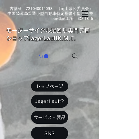
古物証
721040014098
（岡山県公委員会）
中国陸運局普通小型自動車特定整備小型二輪整
備認証工場 3O-1815
​モーターサイクル足回り専門プロ
ショップJagerLauftK.M.T.
トップページ
JagerLauft?
サービス・製品
SNS