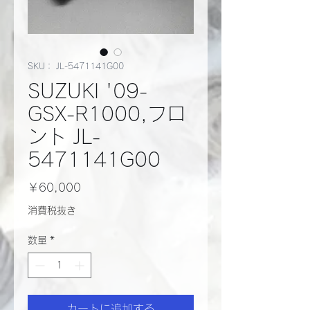
SKU： JL-5471141G00
SUZUKI '09-
GSX-R1000,フロ
ント JL-
5471141G00
価
￥60,000
格
消費税抜き
数量
*
カートに追加する