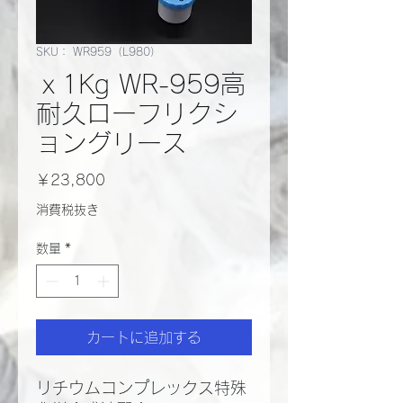
SKU： WR959（L980）
ｘ1Kg WR-959高
耐久ローフリクシ
ョングリース
価
￥23,800
格
消費税抜き
数量
*
カートに追加する
リチウムコンプレックス特殊