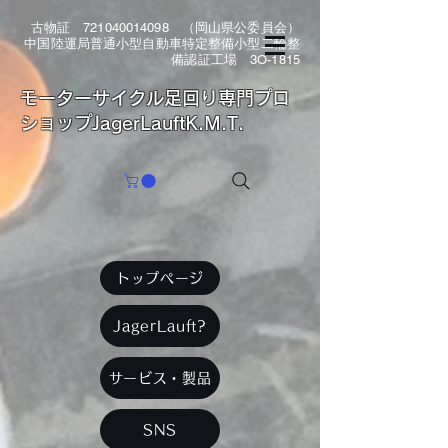
古物証
721040014098
（岡山県公委員会）
中国陸運局普通小型自動車特定整備小型二輪整
備認証工場 3O-1815
​モーターサイクル足回り専門プロ
ショップJagerLauftK.M.T.
トップページ
JagerLauft?
サービス・製品
SNS