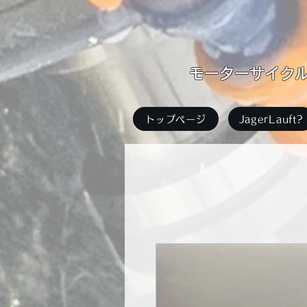
​モーターサイクル足
トップページ
JagerLauft?