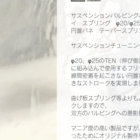
サスペンションバルビング
イ スプリング φ20/φ
円錐バネ テーパースプリ
サスペンションチューニン
φ20、φ25のTEN（伸び
に組み込んで使用するフリ
線間密着を起こさない円錐
きなストロークを実現しま
曲げ板スプリング等よりも
クしますので、
双方のバルビングへの悪影
マニア度の高い製品ですが
ったためにオリジナル製作