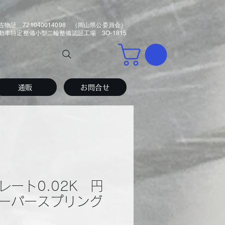
古物証 721040014098 （岡山県公委員会）
車特定整備小型二輪整備認証工場 3O-1815
通販
お問合せ
レート0.02K 円
ーパースプリング