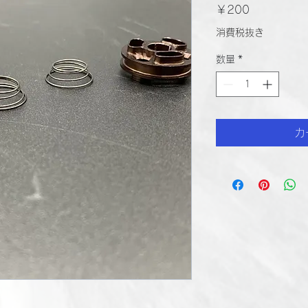
価
￥200
格
消費税抜き
数量
*
カ