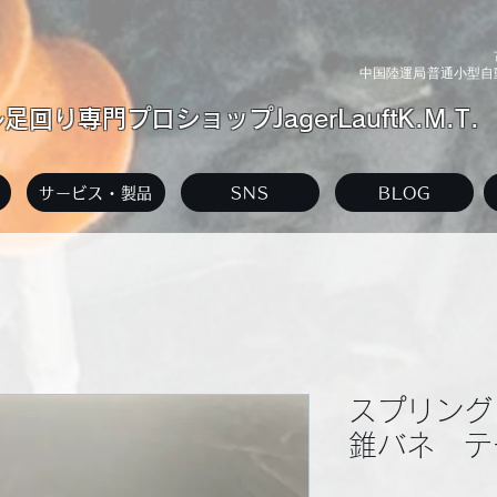
中国陸運局普通小型自動
回り専門プロショップJagerLauftK.M.T.
サービス・製品
SNS
BLOG
スプリング
錐バネ テ