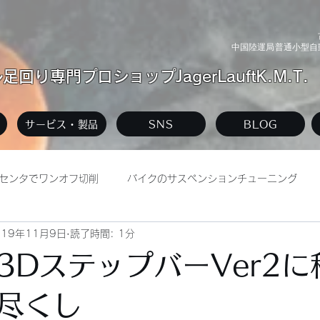
中国陸運局普通小型自動
回り専門プロショップJagerLauftK.M.T.
サービス・製品
SNS
BLOG
センタでワンオフ切削
バイクのサスペンションチューニング
019年11月9日
読了時間: 1分
リー
自動車整備工場
3DステップバーVer2に
尽くし