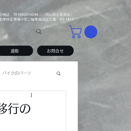
古物証 721040014098 （岡山県公委員会）
車特定整備小型二輪整備認証工場 3O-1815
通販
お問合せ
バイクのパーツ
移行の