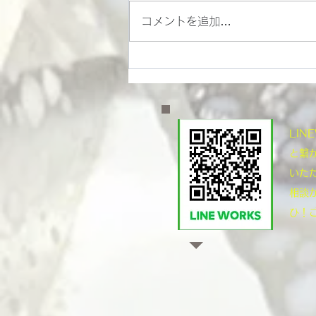
コメントを追加…
岡山足回り技術で極めるモー
ターサイクルの走り
​LI
と繋
いた
相談
ひ！