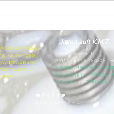
ンジ
コン
にか
まし
ヤマハFZSフェザーのフォー
す。
防げ
クに対応
を巡
JagerLauft K.M.T.
You
NEWORKSでKMTの塩見
定休日：毎週水曜日、祝日
がる。QRコードで登録
営業時間：平日10～18時30分、日
だくとお問い合わせやご
＊2022年より作業に関して、業務
が気軽に行えます。ぜ
せていただきます！（ご予約のない
ご登録を！！
ございます。。。ご了承ください）
©2019 by 有限会社K.M.T.