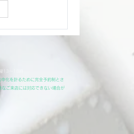
ンに無事火が入りました。
ロッドの歪みを取り去ること
なりの労力を費やしてしまい
たが、無事に！…やっとで
 少しでもトラブルを未然に
ないか考えて、いろんな思考
らし、やっと。。。 また
Tubeで配信しよう！...
曜13～18時
集中化を計るために完全予約制とさ
急なご来店には対応できない場合が