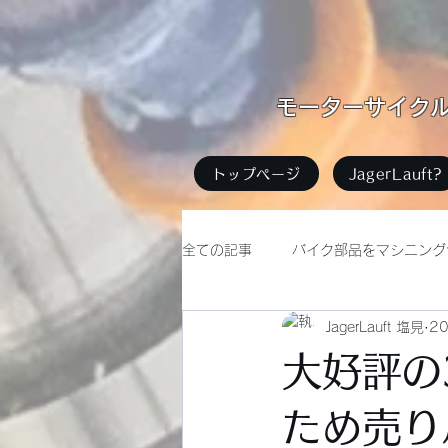
​モーターサイクル足
トップページ
JagerLauft?
全ての記事
バイク部品をマシニング
JagerLauft 塩見
2
バイクイベント
無題のカテゴ
大好評の
ため売り