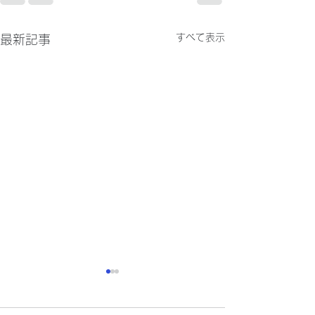
すべて表示
最新記事
R1エンジン始動!