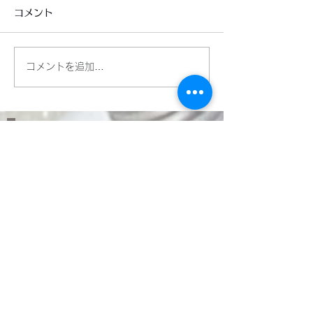
長らく作業していた
コメント
のエンジンに無事
した。 コンロッ
取り去ることにか
コメントを追加…
を費やしてしまい
ヤマハFZSフェザーのフ
無事に！…やっと
ォークに対応
しでもトラブルを
ないか考えて、い
を巡らし、やっと
たYouTubeで配信
​LINEWORKSでKMT
の塩見と繋がる。QR
コードで登録いただく
とお問い合わせやご相