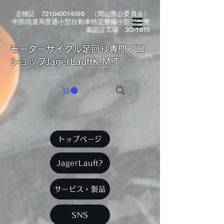
古物証
721040014098
（岡山県公委員会）
中国陸運局普通小型自動車特定整備小型二輪整
備認証工場 3O-1815
​モーターサイクル足回り専門プロ
ショップJagerLauftK.M.T.
トップページ
JagerLauft?
サービス・製品
SNS