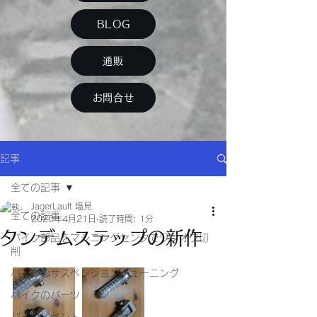
BLOG
通販
お問合せ
記事
全ての記事
JagerLauft 塩見
全ての記事
2020年4月21日
読了時間: 1分
タンデムステップの新作
バイク部品をマシニングセンタでワンオフ切
削
バイクのサスペンションチューニング
バイクのパーツ