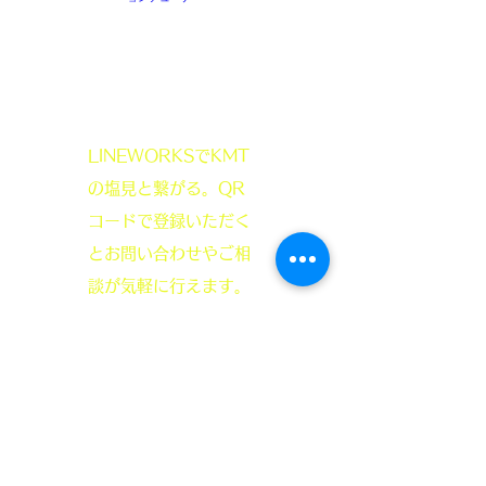
​LINEWORKSでKMT
の塩見と繋がる。QR
コードで登録いただく
とお問い合わせやご相
談が気軽に行えます。
ぜひ！ご登録を！！
JagerLauft K.M.T.
定休日：毎週水曜日、祝日
営業時間：平日10～18時30分、日曜13～18