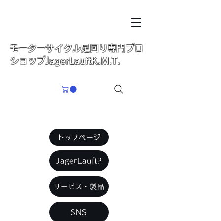
古物証
721040014098
（岡山県公委員会）
中国陸運局普通小型自動車特定整備小型二輪整
備認証工場 3O-1815
​モーターサイクル足回り専門プロ
ショップJagerLauftK.M.T.
トップページ
JagerLauft?
サービス・製品
SNS