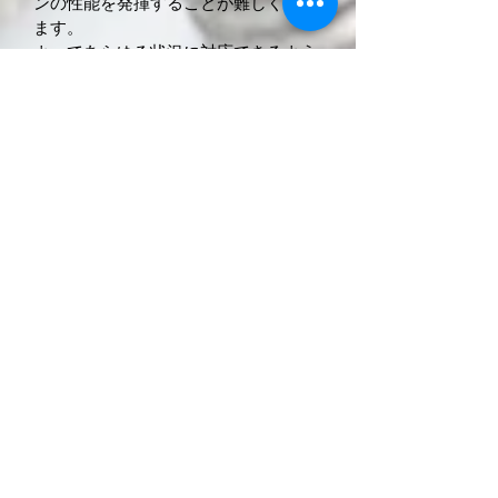
ンの性能を発揮することが難しくなり
ます。
よってあらゆる状況に対応できるよう
に粘度の選択も増やしたラインナップ
を用意することになります。
簡単な説明になりましたが、これらの
オイルに対する性能要求は日々変化し
続けます。
あらゆる変化やその状況に対応するた
めに、常に刻一刻と変わる現場のニー
ズにこたえるためにLUBIRDは存在し
ます。
LUBIRDは現場によって磨き続けられ
るオイルなのです。
2輪用LUBIRD製品のご購入はこちら
4輪用LUBIRD製品のご購入はこちら
LUBIRD FTKオイルメーカーサイトへ