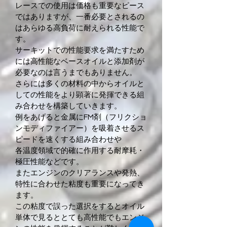
レースでの使用は価格も重要なピース
ではありますが、一番必要とされるの
はあらゆる高負荷に耐えられる性能で
す。
サーキットでの性能要求を満たすため
には高性能なベースオイルと添加剤が
必要なのは言うまでもありません。
さらには多くの材料の中からオイルと
しての性能をより顕著に発揮できる組
み合わせを構築していきます。
例をあげると金属にFM剤（フリクショ
ンモディファイアー）を吸着させるス
ピードを速くする組み合わせや
各温度領域で的確に作用する耐摩耗・
極圧性能などです。
またエンジンのクリアランスや発熱、
特性に合わせた粘度も重要になってき
ます。
この粘度で誤った選択をするとオイル
単体で見るととても高性能でもエンジ