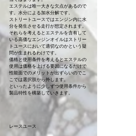
エステルは唯一大きな欠点があるので
す。水分による加水分解です。
ストリートユースではエンジン内に水
分を発生させる走行が想定されます。
それらを考えるとエステルを含有して
いる高価なエンジンオイルはストリー
トユースにおいて適切なのかという疑
問が生まれるわけです。
価格と使用条件を考えるとエステルの
使用は価格を上げる要因になるだけで
性能面でのメリットが出ずらいのでこ
こでは選択肢から外します。
といったように少しずつ使用条件から
製品特性を構築していきます。
レースユース