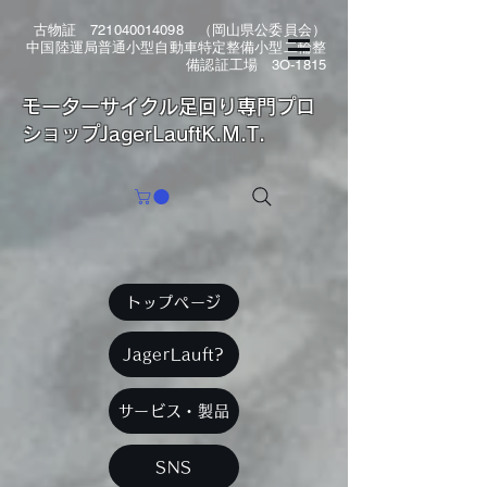
古物証
721040014098
（岡山県公委員会）
中国陸運局普通小型自動車特定整備小型二輪整
備認証工場 3O-1815
​モーターサイクル足回り専門プロ
ショップJagerLauftK.M.T.
トップページ
JagerLauft?
サービス・製品
SNS