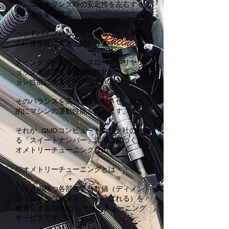
し、コーナリング時の安定性を左右する
トレール量の設定。
ヘッドパイプやピボット位置なども車体
の応答性能に大きく関わります
。
スイングアームダウンスロープやリヤシ
ョックの設定も２次旋回性能やトラクシ
ョン性能に大きく関わってきます。
そのバランスを高次元で融合させ、飛躍
的にマシンの運動性能を高めます。
それが…GMDコンピュートラック社の誇
る「スイートナンバー」理論に基づくジ
オメトリーチューニングなのです！
ジオメトリーチューニングとは・・・
バイクの持つ各部の姿勢数値（ディメン
ジョンとかジオメトリーと呼ばれる）を
最適化するGMDならではのチューニング
サービスです。