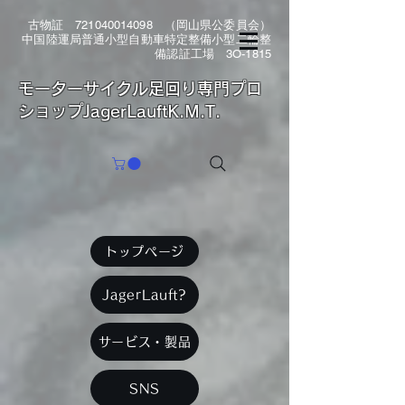
古物証
721040014098
（岡山県公委員会）
中国陸運局普通小型自動車特定整備小型二輪整
備認証工場 3O-1815
​モーターサイクル足回り専門プロ
ショップJagerLauftK.M.T.
トップページ
JagerLauft?
サービス・製品
SNS