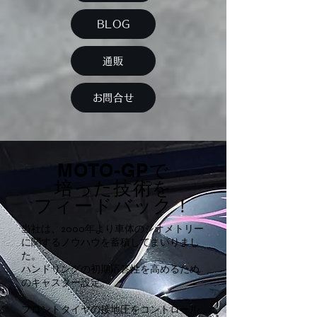
BLOG
通販
お問合せ
MOTO-GPで
培った技術を
フィードバック！
当社は、2000年より車体のジオメトリー
に関するノウハウを蓄積してまいりまし
た。
ハンドリングの初期応答性を高めるため
のキャスター設定。
フロントタイヤの接地圧をコントロール