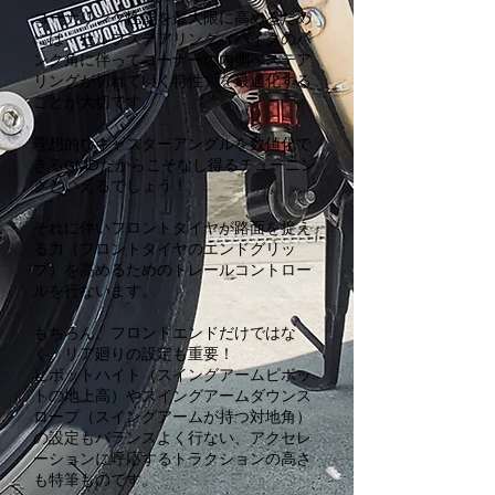
コーナリング性能を最大限に高めるため
には、セルフステアリング（バイクのバ
ンク角に伴ってコーナーの内側へステア
リングが切れていく特性）を最適化する
ことが大切です。
理想的なキャスターアングルを数値化で
きるGMDだからこそなし得るチューニン
グといえるでしょう！
それに伴いフロントタイヤが路面を捉え
る力（フロントタイヤのエンドグリッ
プ）を高めるためのトレールコントロー
ルを行ないます。
もちろん、フロントエンドだけではな
く、リア廻りの設定も重要！
ピボットハイト（スイングアームピボッ
トの地上高）やスイングアームダウンス
ロープ（スイングアームが持つ対地角）
の設定もバランスよく行ない、アクセレ
ーションに呼応するトラクションの高さ
も特筆ものです。