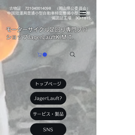
古物証
721040014098
（岡山県公委員会）
中国陸運局普通小型自動車特定整備小型二輪整
備認証工場 3O-1815
​モーターサイクル足回り専門プロ
ショップJagerLauftK.M.T.
トップページ
JagerLauft?
サービス・製品
SNS