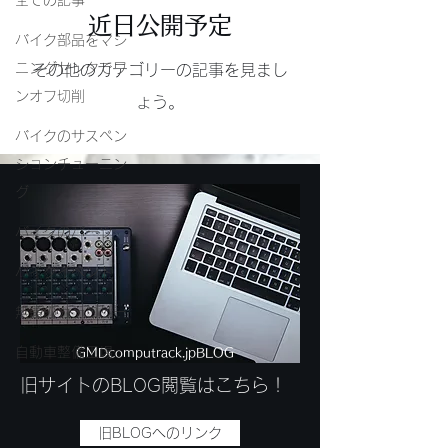
全ての記事
近日公開予定
バイク部品をマシ
ニングセンタでワ
その他のカテゴリーの記事を見まし
ンオフ切削
ょう。
バイクのサスペン
ションチューニン
グ
バイクのパーツ
バイクイベント
無題のカテゴリー
自動車整備工場
GMDcomputrack.jpBLOG
​旧サイトのBLOG閲覧はこちら！
旧BLOGへのリンク