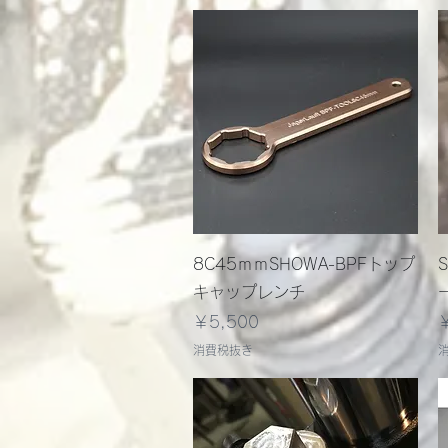
クイックビュー
8C45ｍｍSHOWA-BPFトップ
キャップレンチ
価格
￥5,500
消費税抜き