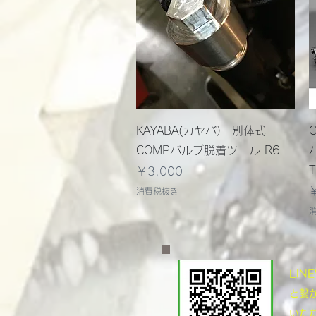
クイックビュー
KAYABA(カヤバ） 別体式
COMPバルブ脱着ツール R6
価格
￥3,000
消費税抜き
​LI
と繋
いた