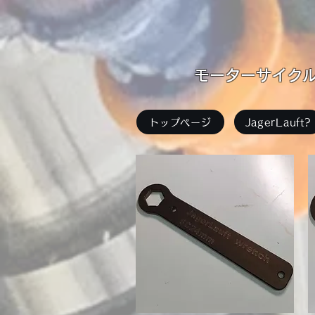
​モーターサイクル足
トップページ
JagerLauft?