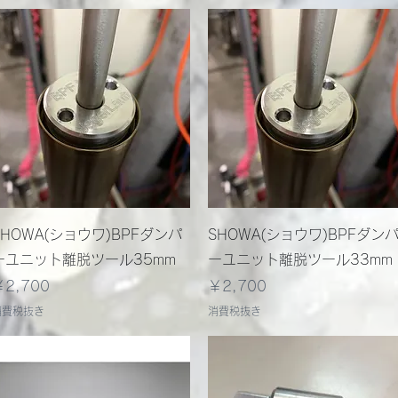
クイックビュー
クイックビュー
SHOWA(ショウワ)BPFダンパ
SHOWA(ショウワ)BPFダン
ーユニット離脱ツール35mm
ーユニット離脱ツール33mm
価格
価格
￥2,700
￥2,700
消費税抜き
消費税抜き