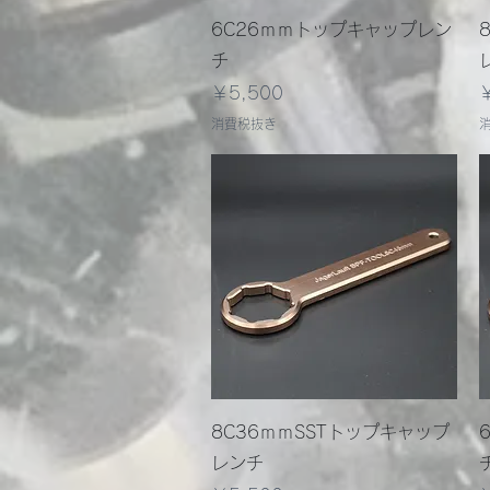
クイックビュー
6C26ｍｍトップキャップレン
チ
価格
￥5,500
消費税抜き
クイックビュー
8C36ｍｍSSTトップキャップ
レンチ