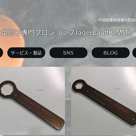
中国陸運局普通小型自動
回り専門プロショップJagerLauftK.M.T.
サービス・製品
SNS
BLOG