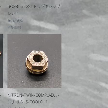
クイックビュー
ン
8C33ｍｍSSTトップキャップ
レンチ
価格
￥5,500
消費税抜き
クイックビュー
ン
NITRON-TWIN-COMP.ADJレ
ンチ JLSUS-TOOL011