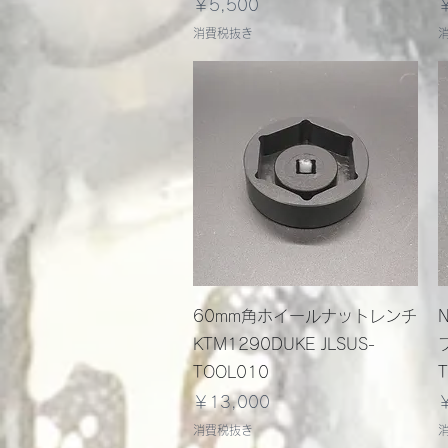
価格
￥5,500
消費税抜き
クイックビュー
60mm角ホイールナットレンチ
KTM1290DUKE JLSUS-
TOOL010
価格
￥13,000
消費税抜き