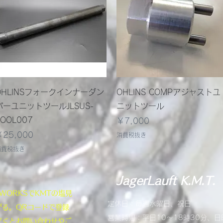
クイックビュー
クイックビュー
OHLINSフォークインナーダン
OHLINS COMPアジャストユ
パーユニットツールJLSUS-
ニットツール
TOOL007
価格
￥7,000
価格
￥25,000
消費税抜き
消費税抜き
JagerLauft K.M.T.
NEWORKSでKMTの塩見
定休日：毎週水曜日、祝日
がる。QRコードで登録
営業時間：平日10～18時30分、日
だくとお問い合わせやご