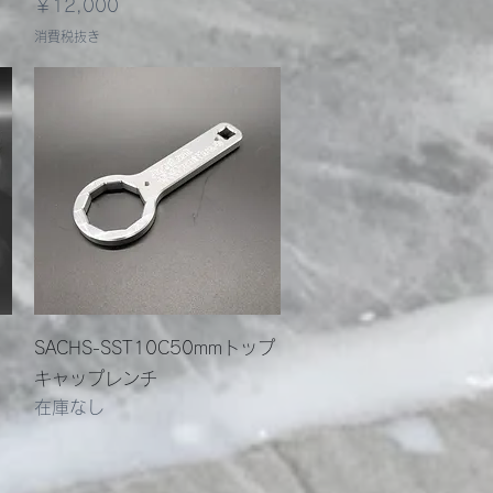
価格
￥12,000
消費税抜き
クイックビュー
SACHS-SST10C50mmトップ
キャップレンチ
在庫なし