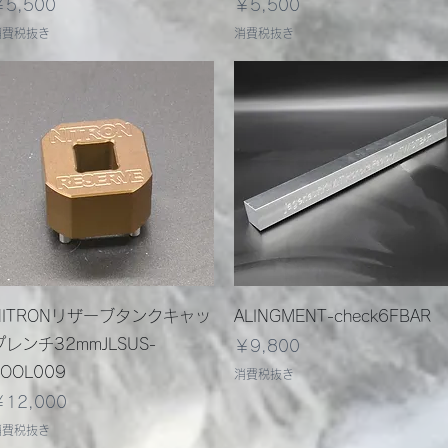
価格
価格
￥5,500
￥5,500
消費税抜き
消費税抜き
クイックビュー
クイックビュー
NITRONリザーブタンクキャッ
ALINGMENT-check6FBAR
プレンチ32mmJLSUS-
価格
￥9,800
TOOL009
消費税抜き
価格
￥12,000
消費税抜き