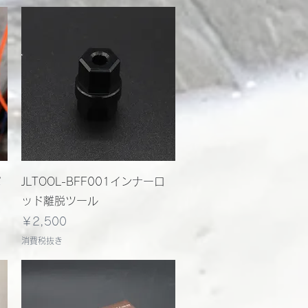
クイックビュー
パ
JLTOOL-BFF001インナーロ
ッド離脱ツール
価格
￥2,500
消費税抜き