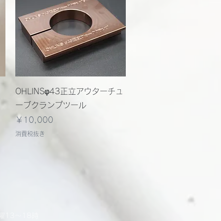
クイックビュー
OHLINSφ43正立アウターチュ
ーブクランプツール
価格
￥10,000
消費税抜き
曜13～18時