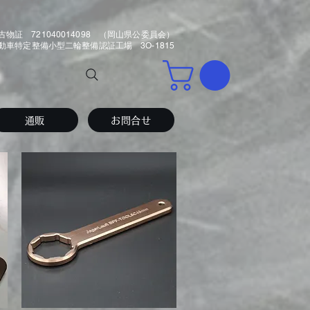
古物証 721040014098 （岡山県公委員会）
車特定整備小型二輪整備認証工場 3O-1815
通販
お問合せ