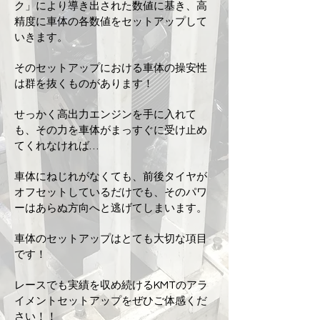
ク」により導き出された数値に基き、高
精度に車体の各数値をセットアップして
いきます。
そのセットアップにおける車体の操安性
は群を抜くものがあります！
せっかく高出力エンジンを手に入れて
も、その力を車体がまっすぐに受け止め
てくれなければ…
車体にねじれがなくても、前後タイヤが
オフセットしているだけでも、そのパワ
ーはあらぬ方向へと逃げてしまいます。
車体のセットアップはとても大切な項目
です！
レースでも実績を収め続けるKMTのアラ
イメントセットアップをぜひご体感くだ
さい！！