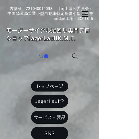
古物証
721040014098
（岡山県公委員会）
中国陸運局普通小型自動車特定整備小型二輪整
備認証工場 3O-1815
​モーターサイクル足回り専門プロ
ショップJagerLauftK.M.T.
トップページ
JagerLauft?
サービス・製品
SNS