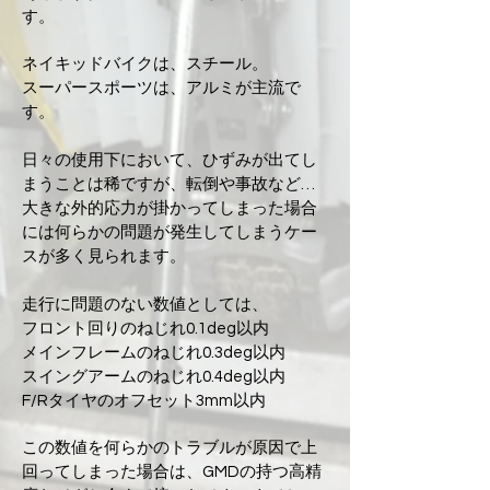
す。
ネイキッドバイクは、スチール。
スーパースポーツは、アルミが主流で
す。
日々の使用下において、ひずみが出てし
まうことは稀ですが、転倒や事故など…
大きな外的応力が掛かってしまった場合
には何らかの問題が発生してしまうケー
スが多く見られます。
走行に問題のない数値としては、
フロント回りのねじれ0.1deg以内
メインフレームのねじれ0.3deg以内
スイングアームのねじれ0.4deg以内
F/Rタイヤのオフセット3mm以内
この数値を何らかのトラブルが原因で上
回ってしまった場合は、GMDの持つ高精