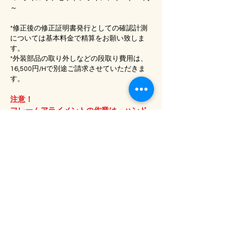
～
*修正後の修正証明書発行としての確認計測
については基本料金で精算をお願い致しま
す。
*外装部品の取り外しなどの段取り費用は、
16,500
円/Hで別途ご請求させていただきま
す。
注意！
フレームアライメントの作業は、ハンド
リング特性を犠牲にする可能性のあるベ
アリング軸受け部への入力は極力行いま
せん。
応力を受け歪んでしまったフレーム類を
直すには応力を抜き取るために外部から
力を入力しなければいけません。故に接
点への塗装剥がれや小さな凹みが発生す
ることがございます。
神経質なお客様へは部品交換をお勧めし